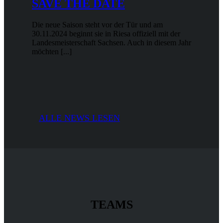
SAVE THE DATE
Die neue Saison steht vor der Tür und am
30.11.2024 beginnt sie in Riesa offiziell mit der
Landesmeisterschaft Sachsen. Auch in diesem Jahr
möchten [...]
ALLE NEWS LESEN
TEAMS