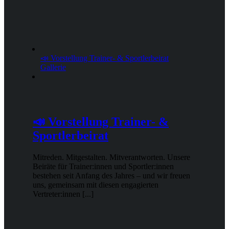
📣 Vorstellung Trainer- & Sportlerbeirat
Gallerie
📣 Vorstellung Trainer- &
Sportlerbeirat
Mitreden. Mitgestalten. Mitverantworten. Unsere
Beiräte für Trainer:innen und Sportler:innen
bestehen seit Anfang des Jahres – und wir freuen
uns, gemeinsam mit diesen engagierten
Vertreter:innen [...]