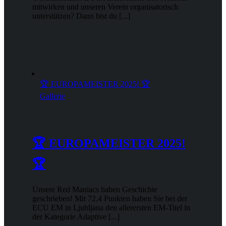
mitwirken und unseren Verein organisatorisch
unterstützen? Dann bist du [...]
🏆 EUROPAMEISTER 2025! 🏆
Gallerie
🏆 EUROPAMEISTER 2025!
🏆
Unsere Red Maniacs haben Geschichte
geschrieben! Mit 72,4 Punkten haben Sie bei der
ECU EM in Ljubljana den allerersten EM-Titel in
der Kategorie Adaptive [...]