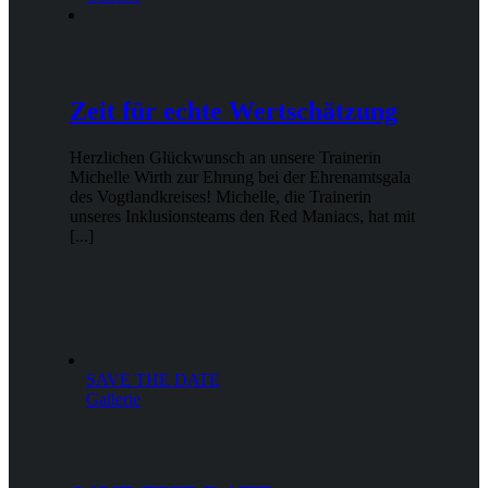
Zeit für echte Wertschätzung
Herzlichen Glückwunsch an unsere Trainerin
Michelle Wirth zur Ehrung bei der Ehrenamtsgala
des Vogtlandkreises! Michelle, die Trainerin
unseres Inklusionsteams den Red Maniacs, hat mit
[...]
SAVE THE DATE
Gallerie