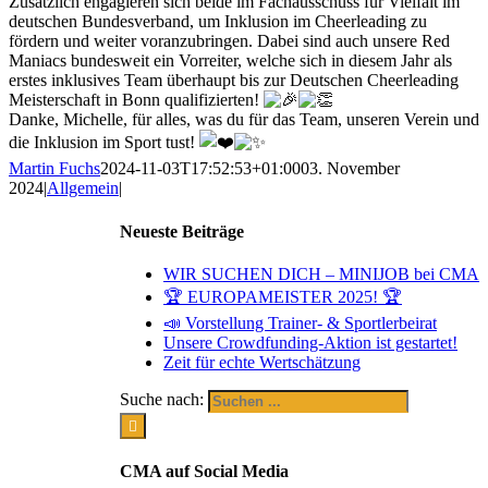
Zusätzlich engagieren sich beide im Fachausschuss für Vielfalt im
deutschen Bundesverband, um Inklusion im Cheerleading zu
fördern und weiter voranzubringen. Dabei sind auch unsere Red
Maniacs bundesweit ein Vorreiter, welche sich in diesem Jahr als
erstes inklusives Team überhaupt bis zur Deutschen Cheerleading
Meisterschaft in Bonn qualifizierten!
Danke, Michelle, für alles, was du für das Team, unseren Verein und
die Inklusion im Sport tust!
Martin Fuchs
2024-11-03T17:52:53+01:00
03. November
2024
|
Allgemein
|
Neueste Beiträge
WIR SUCHEN DICH – MINIJOB bei CMA
🏆 EUROPAMEISTER 2025! 🏆
📣 Vorstellung Trainer- & Sportlerbeirat
Unsere Crowdfunding-Aktion ist gestartet!
Zeit für echte Wertschätzung
Suche nach:
CMA auf Social Media