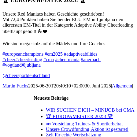
🏆 EUROPAMEISTER 2025! 🏆
Unsere Red Maniacs haben Geschichte geschrieben!
Mit 72,4 Punkten haben Sie bei der ECU EM in Ljubljana den
allerersten EM-Titel in der Kategorie Adaptive Ability Cheerleading
überhaupt geholt! 💪❤️
Wir sind mega stolz auf die Mädels und Ihre Coaches.
#europeanchampions
#em2025
#adaptiveabilities
#cheer
#cheerleading
#cma
#cheermania
#auerbach
#vogtland
#ljubljana
@cheersportdeutschland
Martin Fuchs
2025-06-30T20:40:10+02:00
30. Juni 2025
|
Allgemein
|
Neueste Beiträge
WIR SUCHEN DICH – MINIJOB bei CMA
🏆 EUROPAMEISTER 2025! 🏆
📣 Vorstellung Trainer- & Sportlerbeirat
Unsere Crowdfunding-Aktion ist gestartet!
Zeit für echte Wertschätzung