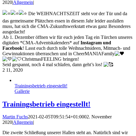
2020
|
Allgemein
|
Die WEIHNACHTSZEIT steht vor der Tür und da
das gemeinsame Plätzchen essen in diesem Jahr leider ausfallen
muss, hat sich die CMA-Zukunftswerkstatt etwas ganz Besonderes
ausgedacht!
Ab 1. Dezember öffnen wir für euch jeden Tag ein Türchen unseres
digitalen *CMA-Adventskalenders* auf
Instagram und
Facebook
! Lasst euch durch tolle Weihnachtsideen, Mitmach- und
Gewinnaktionen überraschen und in CheerMANIAFamily
ChristmasFEELING bringen!
Seid gespannt, noch 4 mal schlafen, dann geht’s los!
2
11, 2020
Trainingsbetrieb eingestellt!
Gallerie
Trainingsbetrieb eingestellt!
Martin Fuchs
2021-02-05T09:51:54+01:00
02. November
2020
|
Allgemein
|
Die zweite Schließung unserer Hallen steht an. Natürlich sind wir