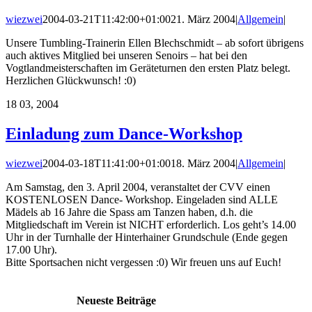
wiezwei
2004-03-21T11:42:00+01:00
21. März 2004
|
Allgemein
|
Unsere Tumbling-Trainerin Ellen Blechschmidt – ab sofort übrigens
auch aktives Mitglied bei unseren Senoirs – hat bei den
Vogtlandmeisterschaften im Geräteturnen den ersten Platz belegt.
Herzlichen Glückwunsch! :0)
18
03, 2004
Einladung zum Dance-Workshop
wiezwei
2004-03-18T11:41:00+01:00
18. März 2004
|
Allgemein
|
Am Samstag, den 3. April 2004, veranstaltet der CVV einen
KOSTENLOSEN Dance- Workshop. Eingeladen sind ALLE
Mädels ab 16 Jahre die Spass am Tanzen haben, d.h. die
Mitgliedschaft im Verein ist NICHT erforderlich. Los geht’s 14.00
Uhr in der Turnhalle der Hinterhainer Grundschule (Ende gegen
17.00 Uhr).
Bitte Sportsachen nicht vergessen :0) Wir freuen uns auf Euch!
Neueste Beiträge