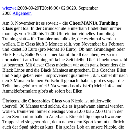
wiezwei
2008-09-29T20:46:00+02:00
29. September
2008
|
Allgemein
|
Am 3. November ist es soweit – die
CheerMANIA Tumbling
Class
geht los! In der Grundschule Hinterhain findet dann immer
montags von 16.00 bis 17.00 Uhr ein individuelles Tumbling-
Training statt – für Tumbler und alle die, die es einmal werden
wollen. Die Class läuft 3 Monate (d.h. von November bis Februar)
und kostet 30 Euro (pro Monat 10 Euro). Ob nun Grundlagen oder
Flick Flack, Salto & Co – hier könnt Ihr all das üben, wozu im
normalen Team-Training oft keine Zeit bleibt. Die Teilnehmeranzahl
ist begrenzt. Mit dieser Class möchten wir auch ganz besonders die
Black Linos und die Black Maniacs ansprechen. Die Coaches Ellen
und Nadja geben eine "improvement guarantee", d.h. solltet ihr nach
den 3 Monaten keinen Fortschritt gemacht haben, gibt es sogar die
Teilnahmegebühr zurück! Na wenn das nix ist :0) Mehr Infos und
Anmeldeformulare gibt’s ab sofort bei Ellen.
Übrigens, die
Cheerobics Class
von Nicole ist mittlerweile
übervoll. 30 Mamas und solche, die es irgendwann einmal werden
wollen, trainieren immer dienstags von 21.00 bis 22.00 Uhr in der
alten Seminarturnhalle in Auerbach. Eine richtig eingeschworene
Truppe sind sie geworden, denn neben dem Sport kommt natürlich
auch der Spaß nicht zu kurz. Ein großes Lob an unsere Nicole, die