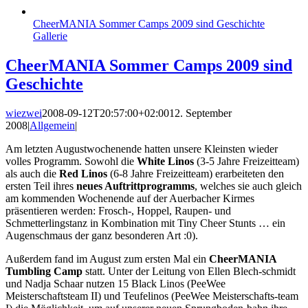
CheerMANIA Sommer Camps 2009 sind Geschichte
Gallerie
CheerMANIA Sommer Camps 2009 sind
Geschichte
wiezwei
2008-09-12T20:57:00+02:00
12. September
2008
|
Allgemein
|
Am letzten Augustwochenende hatten unsere Kleinsten wieder
volles Programm. Sowohl die
White Linos
(3-5 Jahre Freizeitteam)
als auch die
Red Linos
(6-8 Jahre Freizeitteam) erarbeiteten den
ersten Teil ihres
neues Auftrittprogramms
, welches sie auch gleich
am kommenden Wochenende auf der Auerbacher Kirmes
präsentieren werden: Frosch-, Hoppel, Raupen- und
Schmetterlingstanz in Kombination mit Tiny Cheer Stunts … ein
Augenschmaus der ganz besonderen Art :0).
Außerdem fand im August zum ersten Mal ein
CheerMANIA
Tumbling Camp
statt. Unter der Leitung von Ellen Blech-schmidt
und Nadja Schaar nutzen 15 Black Linos (PeeWee
Meisterschaftsteam II) und Teufelinos (PeeWee Meisterschafts-team