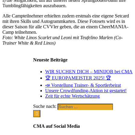
I) die Möglichkeit, um auf unserer neuen Sprungboden-bahn ihre
Tumblingfähigkeiten auszubauen.
Alle Campteilnehmer erhielten zudem erstmals eine eigene Setcard
mit ihren Skills und Autogrammkarten. Diese Fotosets wird es in
dieser Saison für alle CVVler geben, die an einem CheerMANIA-
Camp teilnehmen.
Foto: White Linos Scarlet und Leoni mit Teufelino Marlen (Co-
Trainer White & Red Linos)
Neueste Beiträge
WIR SUCHEN DICH – MINIJOB bei CMA
🏆 EUROPAMEISTER 2025! 🏆
📣 Vorstellung Trainer- & Sportlerbeirat
Unsere Crowdfunding-Aktion ist gestartet!
Zeit für echte Wertschätzung
Suche nach:
CMA auf Social Media