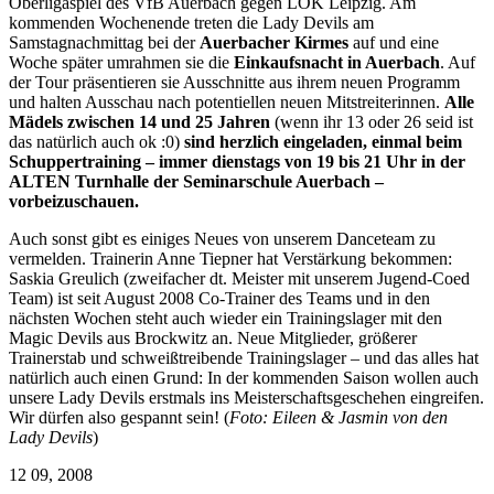
Oberligaspiel des VfB Auerbach gegen LOK Leipzig. Am
kommenden Wochenende treten die Lady Devils am
Samstagnachmittag bei der
Auerbacher Kirmes
auf und eine
Woche später umrahmen sie die
Einkaufsnacht in Auerbach
. Auf
der Tour präsentieren sie Ausschnitte aus ihrem neuen Programm
und halten Ausschau nach potentiellen neuen Mitstreiterinnen.
Alle
Mädels zwischen 14 und 25 Jahren
(wenn ihr 13 oder 26 seid ist
das natürlich auch ok :0)
sind herzlich eingeladen, einmal beim
Schuppertraining – immer dienstags von 19 bis 21 Uhr in der
ALTEN Turnhalle der Seminarschule Auerbach –
vorbeizuschauen.
Auch sonst gibt es einiges Neues von unserem Danceteam zu
vermelden. Trainerin Anne Tiepner hat Verstärkung bekommen:
Saskia Greulich (zweifacher dt. Meister mit unserem Jugend-Coed
Team) ist seit August 2008 Co-Trainer des Teams und in den
nächsten Wochen steht auch wieder ein Trainingslager mit den
Magic Devils aus Brockwitz an. Neue Mitglieder, größerer
Trainerstab und schweißtreibende Trainingslager – und das alles hat
natürlich auch einen Grund: In der kommenden Saison wollen auch
unsere Lady Devils erstmals ins Meisterschaftsgeschehen eingreifen.
Wir dürfen also gespannt sein! (
Foto: Eileen & Jasmin von den
Lady Devils
)
12
09, 2008