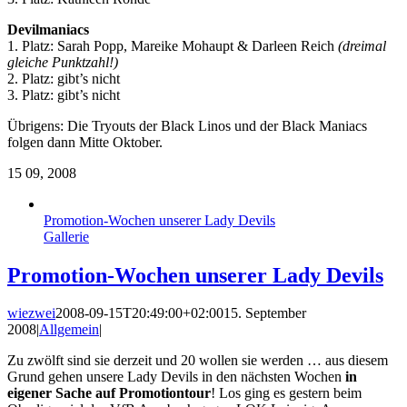
Devilmaniacs
1. Platz: Sarah Popp, Mareike Mohaupt & Darleen Reich
(dreimal
gleiche Punktzahl!)
2. Platz: gibt’s nicht
3. Platz: gibt’s nicht
Übrigens: Die Tryouts der Black Linos und der Black Maniacs
folgen dann Mitte Oktober.
15
09, 2008
Promotion-Wochen unserer Lady Devils
Gallerie
Promotion-Wochen unserer Lady Devils
wiezwei
2008-09-15T20:49:00+02:00
15. September
2008
|
Allgemein
|
Zu zwölft sind sie derzeit und 20 wollen sie werden … aus diesem
Grund gehen unsere Lady Devils in den nächsten Wochen
in
eigener Sache auf Promotiontour
! Los ging es gestern beim