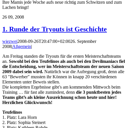
Ihre Mamis jede Woche aufs neue richtig zum Schwitzen und zum
Lachen bringt!
26
09, 2008
1. Runde der Tryouts ist Geschichte
wiezwei
2008-09-26T20:47:00+02:00
26. September
2008
|
Allgemein
|
Am Freitag standen die Tryouts für die ersten Meisterschaftsteams
an.
Sowohl bei den Teufelinos als auch bei den Devilmaniacs fiel
die Entscheidung, wer im Meisterschaftsteam der neuen Saison
2009 dabei sein wird.
Natürlich war die Aufregung groß, denn alle
63 "Bewerber" mussten ihr Können in knapp 20 verschiedenen
Elementen unter Beweis stellen.
Die kompletten Ergebnisse gibt’s am kommenden Mittwoch beim
Training … für fast alle zumindest, denn
die 3 punktbesten jedes
Teams gibt’s als kleine Auszeichnung schon heute und hier!
Herzlichen Glückwunsch!
Teufelinos
1. Platz: Lara Horn
2. Platz: Sophia Steinert
3. Platz: Kathleen Rohde