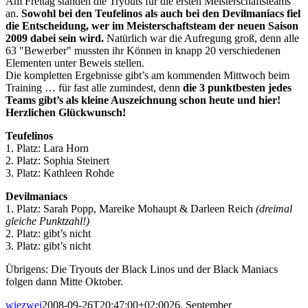
Am Freitag standen die Tryouts für die ersten Meisterschaftsteams
an.
Sowohl bei den Teufelinos als auch bei den Devilmaniacs fiel
die Entscheidung, wer im Meisterschaftsteam der neuen Saison
2009 dabei sein wird.
Natürlich war die Aufregung groß, denn alle
63 "Bewerber" mussten ihr Können in knapp 20 verschiedenen
Elementen unter Beweis stellen.
Die kompletten Ergebnisse gibt’s am kommenden Mittwoch beim
Training … für fast alle zumindest, denn
die 3 punktbesten jedes
Teams gibt’s als kleine Auszeichnung schon heute und hier!
Herzlichen Glückwunsch!
Teufelinos
1. Platz: Lara Horn
2. Platz: Sophia Steinert
3. Platz: Kathleen Rohde
Devilmaniacs
1. Platz: Sarah Popp, Mareike Mohaupt & Darleen Reich
(dreimal
gleiche Punktzahl!)
2. Platz: gibt’s nicht
3. Platz: gibt’s nicht
Übrigens: Die Tryouts der Black Linos und der Black Maniacs
folgen dann Mitte Oktober.
wiezwei
2008-09-26T20:47:00+02:00
26. September