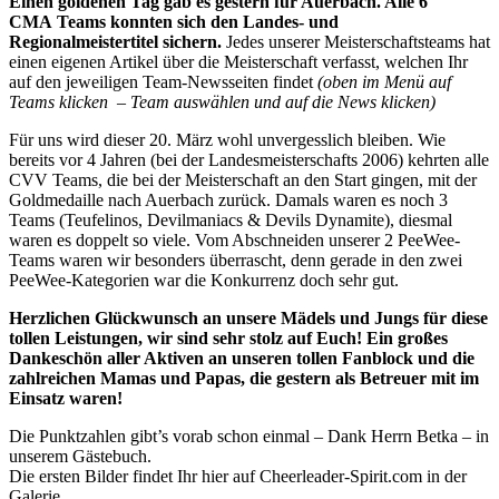
Einen goldenen Tag gab es gestern für Auerbach. Alle 6
CMA Teams konnten sich den Landes- und
Regionalmeistertitel sichern.
Jedes unserer Meisterschaftsteams hat
einen eigenen Artikel über die Meisterschaft verfasst, welchen Ihr
auf den jeweiligen Team-Newsseiten findet
(oben im Menü auf
Teams klicken – Team auswählen und auf die News klicken)
Für uns wird dieser 20. März wohl unvergesslich bleiben. Wie
bereits vor 4 Jahren (bei der Landesmeisterschafts 2006) kehrten alle
CVV Teams, die bei der Meisterschaft an den Start gingen, mit der
Goldmedaille nach Auerbach zurück. Damals waren es noch 3
Teams (Teufelinos, Devilmaniacs & Devils Dynamite), diesmal
waren es doppelt so viele. Vom Abschneiden unserer 2 PeeWee-
Teams waren wir besonders überrascht, denn gerade in den zwei
PeeWee-Kategorien war die Konkurrenz doch sehr gut.
Herzlichen Glückwunsch an unsere Mädels und Jungs für diese
tollen Leistungen, wir sind sehr stolz auf Euch! Ein großes
Dankeschön aller Aktiven an unseren tollen Fanblock und die
zahlreichen Mamas und Papas, die gestern als Betreuer mit im
Einsatz waren!
Die Punktzahlen gibt’s vorab schon einmal – Dank Herrn Betka – in
unserem Gästebuch.
Die ersten Bilder findet Ihr
hier auf Cheerleader-Spirit.com in der
Galerie.