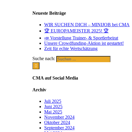
Neueste Beiträge
WIR SUCHEN DICH – MINIJOB bei CMA
🏆 EUROPAMEISTER 2025! 🏆
📣 Vorstellung Trainer- & Sportlerbeirat
Unsere Crowdfunding-Aktion ist gestartet!
Zeit für echte Wertschätzung
Suche nach:
CMA auf Social Media
Archiv
Juli 2025
Juni 2025
Mai 2025
November 2024
Oktober 2024
September 2024