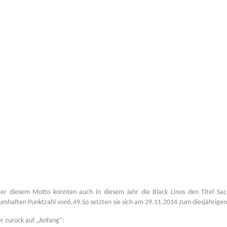
ter diesem Motto konnten auch
in d
iese
m
Jahr die Black Linos den Titel S
umhaften Punktzahl von
6,49.
So
setzten sie sich am 29.11.2014 zum diesjährigen
r zurück auf
„
Anfang
“
: