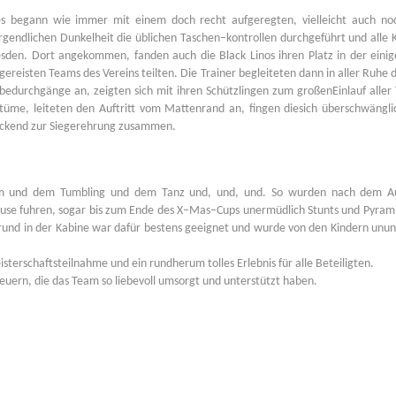
les begann wie immer mit einem
doch recht aufgeregten, vielleicht auch 
gendlichen Dunkelheit die üblichen Taschen
–
kontrollen durchgeführt und alle 
sden. Dort angekommen, fanden auch die Black Linos ihren Platz in der eini
gereisten Teams des
Vereins teilten. Die Trainer begleiteten
dann
in all
er Ruhe d
bedurchgänge an, zeigten sich mit ihren Schützlingen zum
großen
Einlauf
aller
tüme, leiteten den Auftritt vom Mattenrand an, fingen die
sich überschwängl
ckend zur Siegerehrung zusammen.
m und dem Tumbling und
dem Tanz und, und, u
nd. So wurden nach dem
A
ause fuhren,
sogar
bis zum Ende des X
–
Mas
–
Cups uner
müdlich
Stunts und Pyram
und in der Kabine war dafür bestens geeignet und wurde von den Kindern unun
isterschaftsteilnahme
und
ein rund
her
um tolles Erlebnis für alle Beteiligten.
reuern, die das Team
so liebevoll umsorgt und unterstützt haben.