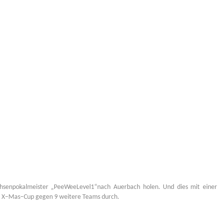
achsenpokalmeister
„
Pee
Wee
Level
1
“
nach Auerbach holen. Und dies mit einer
 X
–
Mas
–
Cup g
egen 9 weitere Teams dur
ch.