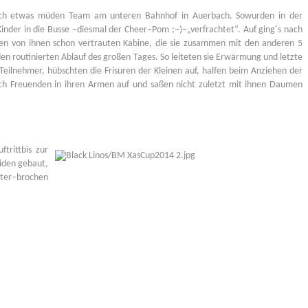
noch etwas müden
Team
am unte
ren Bahnhof in Auerbach.
S
o
wurden
in der
Kinder in die Busse
–
diesmal
der
Cheer
–
Pom ;
–
)
–
„
verfrachtet
“
.
Auf ging´s nach
gen
von ihnen schon vertrauten Kabine, die sie zusammen mit den anderen 5
en routin
ierten Ablauf des großen Tages
.
So
leiteten
sie
Er
wärmung und letzte
 Teilnehm
er
,
hübschten die
Frisuren der
Kleinen auf,
ha
lfen beim Anziehen der
ich Freuenden in
ihren Armen auf und saßen nicht zuletzt mit ihnen Daumen
u
f
tritt
bis zur
iden gebaut,
ter
–
brochen