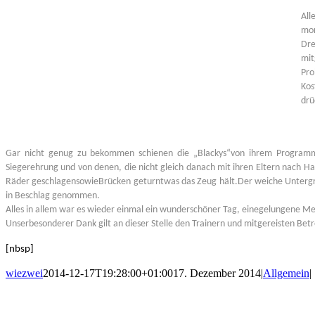
Al
mor
Dre
mit
Pro
Ko
s
drü
Gar
nicht genug zu bekommen sch
i
e
nen die
„
Blackys
“
von ihrem Program
Siegerehrung und von denen, die nicht
gleich danach mit ihren Eltern nach H
Räder
geschlagen
sowie
Brücken ge
turnt
was das Zeug hält
.
Der
weiche Untergr
in Beschlag genommen.
Alles in allem war es wieder einmal ein wu
nderschöner Tag, ein
e
gelungene
Me
Unser
besonderer Da
nk gilt an dieser Stelle
d
en Trainern und mitgereisten Bet
[nbsp]
wiezwei
2014-12-17T19:28:00+01:00
17. Dezember 2014
|
Allgemein
|