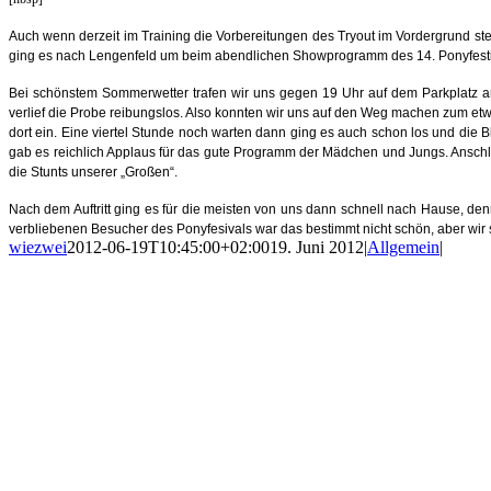
Auch wenn derzeit im Training die Vorbereitungen des Tryout im Vordergrund 
ging es nach Lengenfeld um beim abendlichen Showprogramm des 14. Ponyfestiva
Bei schönstem Sommerwetter trafen wir uns gegen 19 Uhr auf dem Parkplatz a
verlief die Probe reibungslos. Also konnten wir uns auf den Weg machen zum etwa
dort ein. Eine viertel Stunde noch warten dann ging es auch schon los und die 
gab es reichlich Applaus für das gute Programm der Mädchen und Jungs. Anschl
die Stunts unserer „Großen“.
Nach dem Auftritt ging es für die meisten von uns dann schnell nach Hause, de
verbliebenen Besucher des Ponyfesivals war das bestimmt nicht schön, aber w
wiezwei
2012-06-19T10:45:00+02:00
19. Juni 2012
|
Allgemein
|