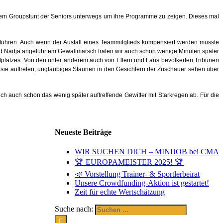
nem Groupstunt der Seniors unterwegs um ihre Programme zu zeigen. Dieses mal
führen. Auch wenn der Ausfall eines Teammitglieds kompensiert werden musste
n und Nadja angeführtem Gewaltmarsch trafen wir auch schon wenige Minuten später
eitplatzes. Von den unter anderem auch von Eltern und Fans bevölkerten Tribünen
sie auftreten, ungläubiges Staunen in den Gesichtern der Zuschauer sehen über
h auch schon das wenig später auftreffende Gewitter mit Starkregen ab. Für die
Neueste Beiträge
WIR SUCHEN DICH – MINIJOB bei CMA
🏆 EUROPAMEISTER 2025! 🏆
📣 Vorstellung Trainer- & Sportlerbeirat
Unsere Crowdfunding-Aktion ist gestartet!
Zeit für echte Wertschätzung
Suche nach: