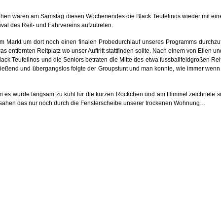
stehen waren am Samstag diesen Wochenendes die Black Teufelinos wieder mit ei
l des Reit- und Fahrvereins aufzutreten.
m Markt um dort noch einen finalen Probedurchlauf unseres Programms durchzu
s entfernten Reitplatz wo unser Auftritt stattfinden sollte. Nach einem von Elle
Black Teufelinos und die Seniors betraten die Mitte des etwa fussballfeldgroßen R
ießend und übergangslos folgte der Groupstunt und man konnte, wie immer wenn 
nn es wurde langsam zu kühl für die kurzen Röckchen und am Himmel zeichnete sic
ir sahen das nur noch durch die Fensterscheibe unserer trockenen Wohnung…