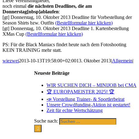
Liebe Vereinsmitglieder,
noch einmal
die nächsten Deadlines, die am
Donnerstag[nbsp]ablaufen
:
[gt] Donnerstag, 10. Oktober 2013 Deadline für Vorbestellung der
Season Shirts bzw. Outfits
(Bestellformular hier klicken)
[gt] Donnerstag, 10. Oktober 2013 Deadline 1. Kartenbestellung
XMas Cup
(Bestellformular hier klicken)
PS: Für die Black Maniacs findet heute nach dem Fotoshooting
KEIN TRAINING mehr statt.
wiezwei
2013-10-13T19:58:00+02:00
13. Oktober 2013
|
Allgemein
|
Neueste Beiträge
WIR SUCHEN DICH – MINIJOB bei CMA
🏆 EUROPAMEISTER 2025! 🏆
📣 Vorstellung Trainer- & Sportlerbeirat
Unsere Crowdfunding-Aktion ist gestartet!
Zeit für echte Wertschätzung
Suche nach: