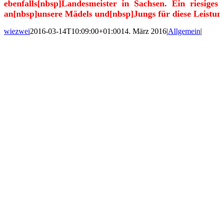
ebenfalls[nbsp]Landesmeister in Sachsen. Ein ries
an[nbsp]unsere Mädels und[nbsp]Jungs für diese Leistun
wiezwei
2016-03-14T10:09:00+01:00
14. März 2016
|
Allgemein
|