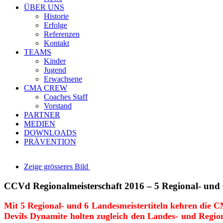
ÜBER UNS
Historie
Erfolge
Referenzen
Kontakt
TEAMS
Kinder
Jugend
Erwachsene
CMA CREW
Coaches Staff
Vorstand
PARTNER
MEDIEN
DOWNLOADS
PRÄVENTION
Zeige grösseres Bild
CCVd Regionalmeisterschaft 2016 – 5 Regional- und 6
Mit 5 Regional- und 6 Landesmeistertiteln kehren die C
Devils Dynamite holten zugleich den Landes- und Region