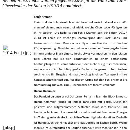
Bei den Black Linos wurden folgende Aktive für die Wahl zum CMA
Cheerleader der Saison 2013/14 nominiert:
Fenja Kramer
Klein und zierlich, ziemlich schüchtern und zurückhaltend – so trifft
man auf sie und man vermutet nicht, welche Cheerleader-Fähigkeiten
in ihr stecken. Die Rede ist von Fenja Kramer. Seit der Saison 2012/
2013 ist Fenja ein wichtiges Teammitglied der Black Linos und
besonders in ihrer Position als Flyer unentbehrlich. In Sachen
Körperspannung, Streching und einer enormen Auffassungsgabe kann
ihr kein anderer Black Lino so leicht etwas vor machen. In den letzten
zwei Jahren hat sie sich kontinuierlich zu einem beständigen
Leistungsträger des Teams entwickelt, der nicht nur gut stunten kann,
sondern auch im Tumbling große Fortschritte gemacht hat. Zudem
zeichnen sie ihr Ehrgeiz und – ganz wichtig in einem Teamsport – ihre
Kameradschaftlichkeit aus. Aus diesem Grund hat sich Fenja Kramer die
Nominierung zur Wahl zum „Cheerleader des Jahres“ verdient!
Hanne Kammler
Das Pendant zu unserer schüchternen Fenja im Team der Black Linos ist
Hanne Kammler. Hanne ist immer ganz vorn mit dabei. Durch ihr
positives und aufgeschlossenes Auftreten sowie ihre fröhliche und
herzliche Art kommt Hanne nicht nur selbst mit viel Freude und Energie
ins Training, nein sie steckt auch ihre Teammitglieder damit an. Deshalb
ist Hanne auch der Hingucker und das Vorbild in Sachen Spirit. Wenn
[nbsp]
man sie im Durchlaufen der Routine anschaut, wird man von ihr in den