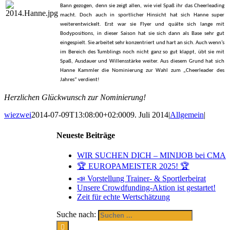
Bann gezogen, denn sie zeigt allen, wie viel Spaß ihr das Cheerleading
macht. Doch auch in sportlicher Hinsicht hat sich Hanne super
weiterentwickelt. Erst war sie Flyer und quälte sich lange mit
Bodypositions, in dieser Saison hat sie sich dann als Base sehr gut
eingespielt. Sie arbeitet sehr konzentriert und hart an sich. Auch wenn’s
im Bereich des Tumblings noch nicht ganz so gut klappt, übt sie mit
Spaß, Ausdauer und Willensstärke weiter. Aus diesem Grund hat sich
Hanne Kammler die Nominierung zur Wahl zum „Cheerleader des
Jahres“ verdient!
Herzlichen Glückwunsch zur Nominierung!
wiezwei
2014-07-09T13:08:00+02:00
09. Juli 2014
|
Allgemein
|
Neueste Beiträge
WIR SUCHEN DICH – MINIJOB bei CMA
🏆 EUROPAMEISTER 2025! 🏆
📣 Vorstellung Trainer- & Sportlerbeirat
Unsere Crowdfunding-Aktion ist gestartet!
Zeit für echte Wertschätzung
Suche nach: