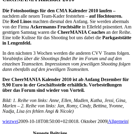
Die Fotoshootings für den CMA Kalender 2010 laufen –
nachdem alle neuen Team-Kader feststehen –
auf Hochtouren.
Die
Red Linos
machten diesmal den Anfang. Sie werden abermals
von der Firma
Ackermanns Fruchtsäfte
in Ellefeld präsentiert. Am
gestrigen Samstag waren die
CheerMANIA Coaches
an der Reihe.
Eine tolle Kulisse für das Shooting bot uns dabei die
Parkgaststätte
in Lengenfeld.
In den nächsten 3 Wochen werden die anderen CVV Teams folgen.
Vorabinfos über die Shootings findet Ihr im Forum und auf den
einzelnen Teamseiten. Impressionen vom jeweiligen Shooting folgen
dann ebenfalls auf den jeweiligen Teamseiten.
Der CheerMANIA Kalender 2010 ist ab Anfang Dezember für
9,90 Euro in der Geschäftsstelle erhältlich. Vorbestellungen
über das Forum sind wieder von Vorteil.
Bild: 1. Reihe von links: Anne, Ellen, Madlen, Katha, Jessi, Gina,
Marlen – 2. Reihe von links: Jan, Romy, Cindy, Bettina, Yvonne,
Nadja, Lisa (es fehlen Angi & Nicole)
wiezwei
2009-10-18T08:50:00+02:00
18. Oktober 2009
|
Allgemein
|
Neueste Beiträge