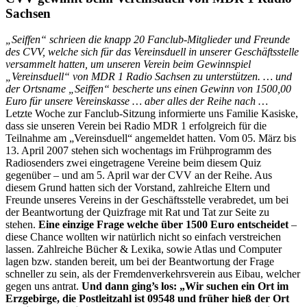
Sachsen
„Seiffen“ schrieen die knapp 20 Fanclub-Mitglieder und Freunde
des CVV, welche sich für das Vereinsduell in unserer Geschäftsstelle
versammelt hatten, um unseren Verein beim Gewinnspiel
„Vereinsduell“ von MDR 1 Radio Sachsen zu unterstützen. … und
der Ortsname „Seiffen“ bescherte uns einen Gewinn von 1500,00
Euro für unsere Vereinskasse … aber alles der Reihe nach …
Letzte Woche zur Fanclub-Sitzung informierte uns Familie Kasiske,
dass sie unseren Verein bei Radio MDR 1 erfolgreich für die
Teilnahme am „Vereinsduell“ angemeldet hatten. Vom 05. März bis
13. April 2007 stehen sich wochentags im Frühprogramm des
Radiosenders zwei eingetragene Vereine beim diesem Quiz
gegenüber – und am 5. April war der CVV an der Reihe. Aus
diesem Grund hatten sich der Vorstand, zahlreiche Eltern und
Freunde unseres Vereins in der Geschäftsstelle verabredet, um bei
der Beantwortung der Quizfrage mit Rat und Tat zur Seite zu
stehen.
Eine einzige Frage welche über 1500 Euro entscheidet
–
diese Chance wollten wir natürlich nicht so einfach verstreichen
lassen. Zahlreiche Bücher & Lexika, sowie Atlas und Computer
lagen bzw. standen bereit, um bei der Beantwortung der Frage
schneller zu sein, als der Fremdenverkehrsverein aus Eibau, welcher
gegen uns antrat.
Und dann ging’s los: „Wir suchen ein Ort im
Erzgebirge, die Postleitzahl ist 09548 und früher hieß der Ort