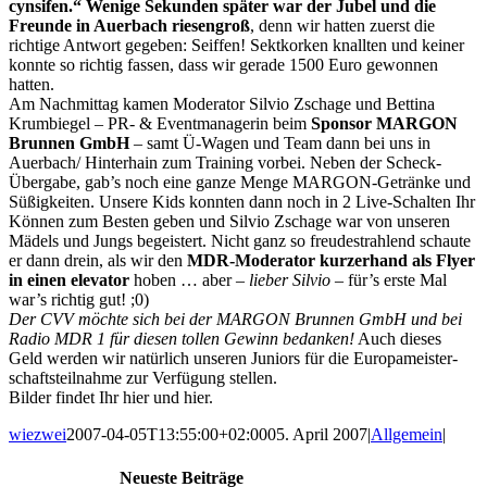
cynsifen.“ Wenige Sekunden später war der Jubel und die
Freunde in Auerbach riesengroß
, denn wir hatten zuerst die
richtige Antwort gegeben: Seiffen! Sektkorken knallten und keiner
konnte so richtig fassen, dass wir gerade 1500 Euro gewonnen
hatten.
Am Nachmittag kamen Moderator Silvio Zschage und Bettina
Krumbiegel – PR- & Eventmanagerin beim
Sponsor MARGON
Brunnen GmbH
– samt Ü-Wagen und Team dann bei uns in
Auerbach/ Hinterhain zum Training vorbei. Neben der Scheck-
Übergabe, gab’s noch eine ganze Menge MARGON-Getränke und
Süßigkeiten. Unsere Kids konnten dann noch in 2 Live-Schalten Ihr
Können zum Besten geben und Silvio Zschage war von unseren
Mädels und Jungs begeistert. Nicht ganz so freudestrahlend schaute
er dann drein, als wir den
MDR-Moderator kurzerhand als Flyer
in einen elevator
hoben … aber –
lieber Silvio
– für’s erste Mal
war’s richtig gut! ;0)
Der CVV möchte sich bei der
MARGON Brunnen GmbH und bei
Radio MDR 1 für diesen tollen Gewinn bedanken!
Auch dieses
Geld werden wir natürlich unseren Juniors für die Europameister-
schaftsteilnahme zur Verfügung stellen.
Bilder findet Ihr
hier und
hier.
wiezwei
2007-04-05T13:55:00+02:00
05. April 2007
|
Allgemein
|
Neueste Beiträge