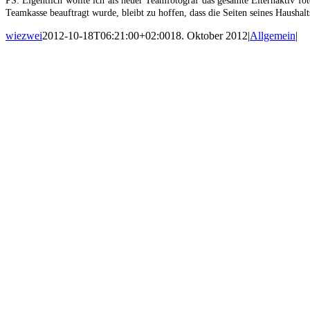
PS: Eigentlich wollte ich als neuer Teamfotograf das gesamte Elternaktiv f
Teamkasse beauftragt wurde, bleibt zu hoffen, dass die Seiten seines Hausha
wiezwei
2012-10-18T06:21:00+02:00
18. Oktober 2012
|
Allgemein
|