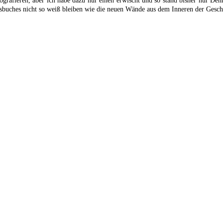
otografieren, aber ich habe dazu nur einen erwischt und so stand bisher nur 
ltsbuches nicht so weiß bleiben wie die neuen Wände aus dem Inneren der Gesch