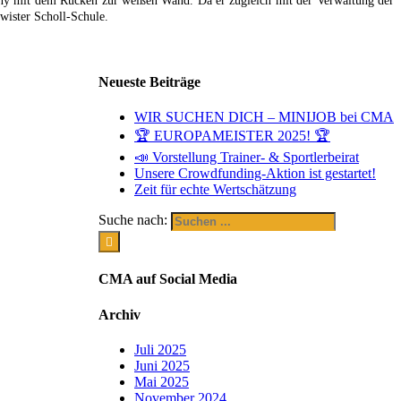
Denny mit dem Rücken zur weißen Wand. Da er zugleich mit der Verwaltung der
wister Scholl-Schule.
Neueste Beiträge
WIR SUCHEN DICH – MINIJOB bei CMA
🏆 EUROPAMEISTER 2025! 🏆
📣 Vorstellung Trainer- & Sportlerbeirat
Unsere Crowdfunding-Aktion ist gestartet!
Zeit für echte Wertschätzung
Suche nach:
CMA auf Social Media
Archiv
Juli 2025
Juni 2025
Mai 2025
November 2024