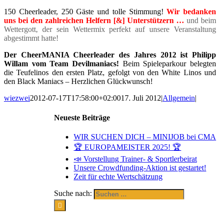
150 Cheerleader, 250 Gäste und tolle Stimmung!
Wir bedanken
uns bei den zahlreichen Helfern [&] Unterstützern …
und beim
Wettergott, der sein Wettermix perfekt auf unsere Veranstaltung
abgestimmt hatte!
Der CheerMANIA Cheerleader des Jahres 2012 ist Philipp
Willam vom Team Devilmaniacs!
Beim Spieleparkour belegten
die Teufelinos den ersten Platz, gefolgt von den White Linos und
den Black Maniacs – Herzlichen Glückwunsch!
wiezwei
2012-07-17T17:58:00+02:00
17. Juli 2012
|
Allgemein
|
Neueste Beiträge
WIR SUCHEN DICH – MINIJOB bei CMA
🏆 EUROPAMEISTER 2025! 🏆
📣 Vorstellung Trainer- & Sportlerbeirat
Unsere Crowdfunding-Aktion ist gestartet!
Zeit für echte Wertschätzung
Suche nach: