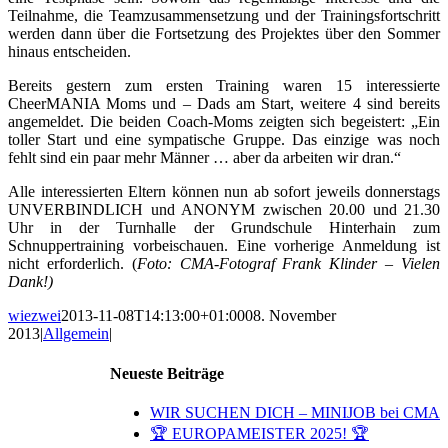
Teilnahme, die Teamzusammensetzung und der Trainingsfortschritt
werden dann über die Fortsetzung des Projektes über den Sommer
hinaus entscheiden.
Bereits gestern zum ersten Training waren 15 interessierte
CheerMANIA Moms und – Dads am Start, weitere 4 sind bereits
angemeldet. Die beiden Coach-Moms zeigten sich begeistert: „Ein
toller Start und eine sympatische Gruppe. Das einzige was noch
fehlt sind ein paar mehr Männer … aber da arbeiten wir dran.“
Alle interessierten Eltern können nun ab sofort jeweils donnerstags
UNVERBINDLICH und ANONYM zwischen 20.00 und 21.30
Uhr in der Turnhalle der Grundschule Hinterhain zum
Schnuppertraining vorbeischauen. Eine vorherige Anmeldung ist
nicht erforderlich. (
Foto: CMA-Fotograf Frank Klinder – Vielen
Dank!)
wiezwei
2013-11-08T14:13:00+01:00
08. November
2013
|
Allgemein
|
Neueste Beiträge
WIR SUCHEN DICH – MINIJOB bei CMA
🏆 EUROPAMEISTER 2025! 🏆