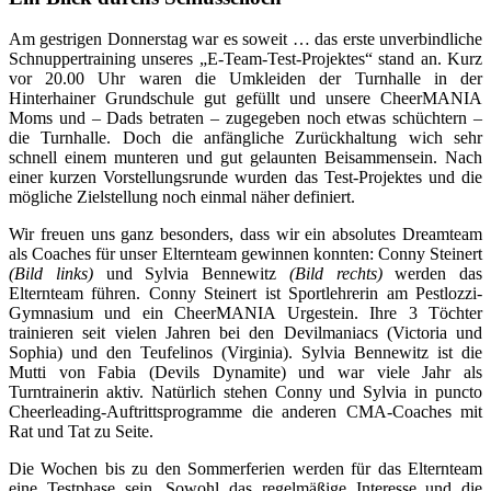
Am gestrigen Donnerstag war es soweit … das erste unverbindliche
Schnuppertraining unseres „E-Team-Test-Projektes“ stand an. Kurz
vor 20.00 Uhr waren die Umkleiden der Turnhalle in der
Hinterhainer Grundschule gut gefüllt und unsere CheerMANIA
Moms und – Dads betraten – zugegeben noch etwas schüchtern –
die Turnhalle. Doch die anfängliche Zurückhaltung wich sehr
schnell einem munteren und gut gelaunten Beisammensein. Nach
einer kurzen Vorstellungsrunde wurden das Test-Projektes und die
mögliche Zielstellung noch einmal näher definiert.
Wir freuen uns ganz besonders, dass wir ein absolutes Dreamteam
als Coaches für unser Elternteam gewinnen konnten: Conny Steinert
(Bild links)
und Sylvia Bennewitz
(Bild rechts)
werden das
Elternteam führen. Conny Steinert ist Sportlehrerin am Pestlozzi-
Gymnasium und ein CheerMANIA Urgestein. Ihre 3 Töchter
trainieren seit vielen Jahren bei den Devilmaniacs (Victoria und
Sophia) und den Teufelinos (Virginia). Sylvia Bennewitz ist die
Mutti von Fabia (Devils Dynamite) und war viele Jahr als
Turntrainerin aktiv. Natürlich stehen Conny und Sylvia in puncto
Cheerleading-Auftrittsprogramme die anderen CMA-Coaches mit
Rat und Tat zu Seite.
Die Wochen bis zu den Sommerferien werden für das Elternteam
eine Testphase sein. Sowohl das regelmäßige Interesse und die