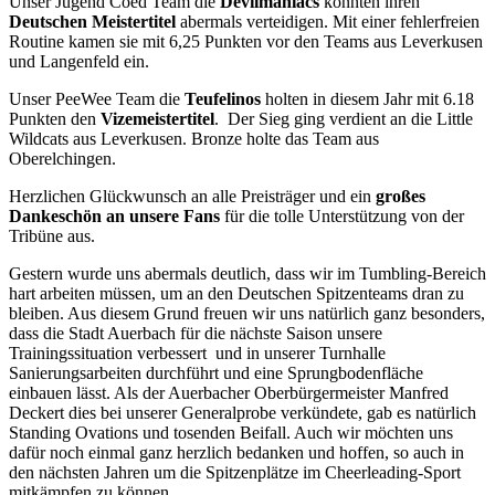
Unser Jugend Coed Team die
Devilmaniacs
konnten ihren
Deutschen Meistertitel
abermals verteidigen. Mit einer fehlerfreien
Routine kamen sie mit 6,25 Punkten vor den Teams aus Leverkusen
und Langenfeld ein.
Unser PeeWee Team die
Teufelinos
holten in diesem Jahr mit 6.18
Punkten den
Vizemeistertitel
. Der Sieg ging verdient an die Little
Wildcats aus Leverkusen. Bronze holte das Team aus
Oberelchingen.
Herzlichen Glückwunsch an alle Preisträger und ein
großes
Dankeschön an unsere Fans
für die tolle Unterstützung von der
Tribüne aus.
Gestern wurde uns abermals deutlich, dass wir im Tumbling-Bereich
hart arbeiten müssen, um an den Deutschen Spitzenteams dran zu
bleiben. Aus diesem Grund freuen wir uns natürlich ganz besonders,
dass die Stadt Auerbach für die nächste Saison unsere
Trainingssituation verbessert und in unserer Turnhalle
Sanierungsarbeiten durchführt und eine Sprungbodenfläche
einbauen lässt. Als der Auerbacher Oberbürgermeister Manfred
Deckert dies bei unserer Generalprobe verkündete, gab es natürlich
Standing Ovations und tosenden Beifall. Auch wir möchten uns
dafür noch einmal ganz herzlich bedanken und hoffen, so auch in
den nächsten Jahren um die Spitzenplätze im Cheerleading-Sport
mitkämpfen zu können.