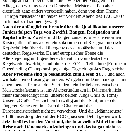
So langsam kehrt bei uns nun auch wieder der Alltag ein – ein
Alltag, den wir uns vor den Deutschen Meisterschaften aber
eigentlich ganz anders vorgestellt haben, denn von dem Thema
„Europa-meisterschaft“ haben wir vor dem Abend des 17.03.2007
nicht mal zu Träumen gewagt.
Nach der anfänglichen Freude über die Qualifikation unserer
Juniors folgten Tage von Zweifel, Bangen, Resignation und
Kopfschütteln.
Zweifel und Bangen zunächst über die enormen
Kosten, die auf uns als Verein zukommen und Resignation sowie
Kopfschütteln über die Divergenz des europäischen und des
deutschen Regelwerks. Da auf europäischer Ebene die
Altersregelung im Jugendbereich deutlich vom deutschen
Regelwerk abweicht, stand hinter der ECC – Teilnahme
(European
Cheerleading Championships) einige Tage ein großes Fragezeichen.
Aber Probleme sind ja bekanntlich zum Lösen da
… und auch
wir haben eine Lösung gefunden: Wir gehen in Dänemark quasi mit
einem neuen Team an den Start, denn ein Drittel der deutschen
Meisterschaftsteams ist aus Altersgründungen in Dänemark nicht
mehr startberechtigt (inkl. unserer beiden Jungs Chris & Tom!).
Unsere „Großen“ verzichten freiwillig auf den Start, um so den
jüngeren Semestern im Team die Chance auf die
Europameisterschaft nicht zu verwehren. Und die „Männerquote“
erfüllt unser Jörg, der auf der ECC quasi sein Debüt geben wird.
Jetzt heißt es für den Vorstand, die finanziellen Mittel für die
Reise nach Dänemark aufzubringen und das ist gar nicht so