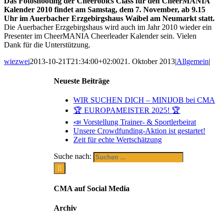
Das Fotoshooting der Cheerobics Class für den CheerMANIA
Kalender 2010 findet am Samstag, dem 7. November, ab 9.15
Uhr im Auerbacher Erzgebirgshaus Waibel am Neumarkt statt.
Die Auerbacher Erzgebirgshaus wird auch im Jahr 2010 wieder ein
Presenter im CheerMANIA Cheerleader Kalender sein. Vielen
Dank für die Unterstützung.
wiezwei
2013-10-21T21:34:00+02:00
21. Oktober 2013
|
Allgemein
|
Neueste Beiträge
WIR SUCHEN DICH – MINIJOB bei CMA
🏆 EUROPAMEISTER 2025! 🏆
📣 Vorstellung Trainer- & Sportlerbeirat
Unsere Crowdfunding-Aktion ist gestartet!
Zeit für echte Wertschätzung
Suche nach:
CMA auf Social Media
Archiv