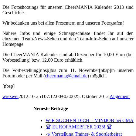
Die Fotoshootings für unseren CheerMANIA Kalender 2013 sind
Geschichte.
Wir bedanken uns bei allen Presentern und unseren Fotografen!
Nähere Infos und einige Schnappschüsse findet Ihr auf den
einzelnen Team-News-Seiten und den Team-Info-Seiten auf unserer
Homepage.
Die CheerMANIA Kalender sind ab Dezember für 10,00 Euro (bei
Vorbestellung) bzw. 12,00 Euro erhältlich.
Die Vorbestellung[nbsp]bis zum 11. November[nbsp]in unserem
Forum oder per Mail (
cheermania@email.de
) möglich.
[nbsp]
wiezwei
2012-10-25T07:12:00+02:00
25. Oktober 2012
|
Allgemein
|
Neueste Beiträge
WIR SUCHEN DICH – MINIJOB bei CMA
🏆 EUROPAMEISTER 2025! 🏆
📣 Vorstellung Trainer- & Sportlerbeirat