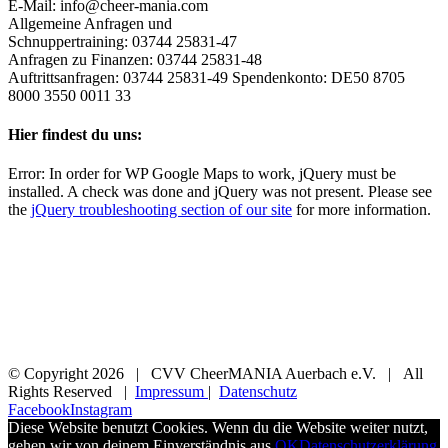
E-Mail: info@cheer-mania.com
Allgemeine Anfragen und
Schnuppertraining: 03744 25831-47
Anfragen zu Finanzen: 03744 25831-48
Auftrittsanfragen: 03744 25831-49 Spendenkonto: DE50 8705
8000 3550 0011 33
Hier findest du uns:
Error: In order for WP Google Maps to work, jQuery must be
installed. A check was done and jQuery was not present. Please see
the
jQuery troubleshooting section of our site
for more information.
© Copyright
2026 | CVV CheerMANIA Auerbach e.V. | All
Rights Reserved |
Impressum
|
Datenschutz
Facebook
Instagram
Diese Website benutzt Cookies. Wenn du die Website weiter nutzt,
gehen wir von deinem Einverständnis aus.
OK
Datenschutzerklärung