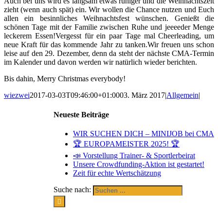
Auch bei uns wird es langsam etwas ruhiger und die Weihnachtszeit
zieht (wenn auch spät) ein. Wir wollen die Chance nutzen und Euch
allen ein besinnliches Weihnachtsfest wünschen. Genießt die
schönen Tage mit der Familie zwischen Ruhe und jeeeeder Menge
leckerem Essen!Vergesst für ein paar Tage mal Cheerleading, um
neue Kraft für das kommende Jahr zu tanken.Wir freuen uns schon
leise auf den 29. Dezember, denn da steht der nächste CMA-Termin
im Kalender und davon werden wir natürlich wieder berichten.
Bis dahin, Merry Christmas everybody!
wiezwei
2017-03-03T09:46:00+01:00
03. März 2017
|
Allgemein
|
Neueste Beiträge
WIR SUCHEN DICH – MINIJOB bei CMA
🏆 EUROPAMEISTER 2025! 🏆
📣 Vorstellung Trainer- & Sportlerbeirat
Unsere Crowdfunding-Aktion ist gestartet!
Zeit für echte Wertschätzung
Suche nach: