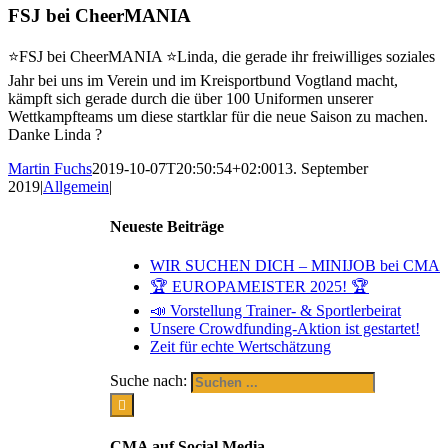
FSJ bei CheerMANIA
⭐️
FSJ bei CheerMANIA
⭐️
Linda, die gerade ihr freiwilliges soziales
Jahr bei uns im Verein und im Kreisportbund Vogtland macht,
kämpft sich gerade durch die über 100 Uniformen unserer
Wettkampfteams um diese startklar für die neue Saison zu machen.
Danke Linda
?
Martin Fuchs
2019-10-07T20:50:54+02:00
13. September
2019
|
Allgemein
|
Neueste Beiträge
WIR SUCHEN DICH – MINIJOB bei CMA
🏆 EUROPAMEISTER 2025! 🏆
📣 Vorstellung Trainer- & Sportlerbeirat
Unsere Crowdfunding-Aktion ist gestartet!
Zeit für echte Wertschätzung
Suche nach:
CMA auf Social Media