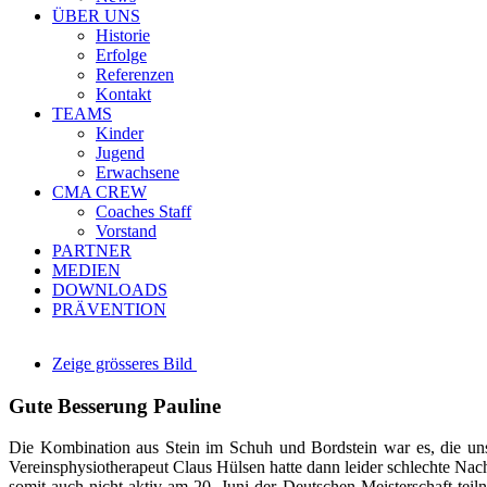
ÜBER UNS
Historie
Erfolge
Referenzen
Kontakt
TEAMS
Kinder
Jugend
Erwachsene
CMA CREW
Coaches Staff
Vorstand
PARTNER
MEDIEN
DOWNLOADS
PRÄVENTION
Zeige grösseres Bild
Gute Besserung Pauline
Die Kombination aus Stein im Schuh und Bordstein war es, die uns
Vereinsphysiotherapeut Claus Hülsen hatte dann leider schlechte Na
somit auch nicht aktiv am 20. Juni der Deutschen Meisterschaft tei