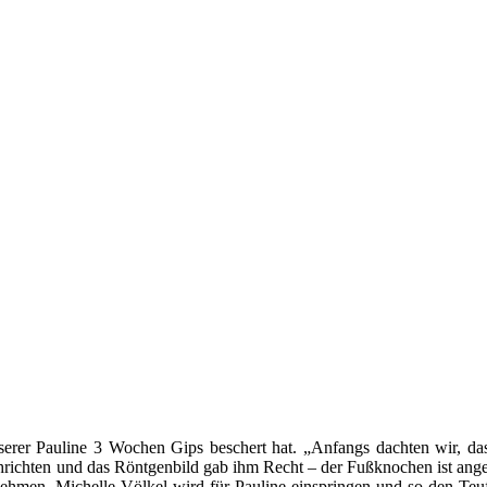
erer Pauline 3 Wochen Gips beschert hat. „Anfangs dachten wir, dass
chrichten und das Röntgenbild gab ihm Recht – der Fußknochen ist ange
lnehmen. Michelle Völkel wird für Pauline einspringen und so den Teu