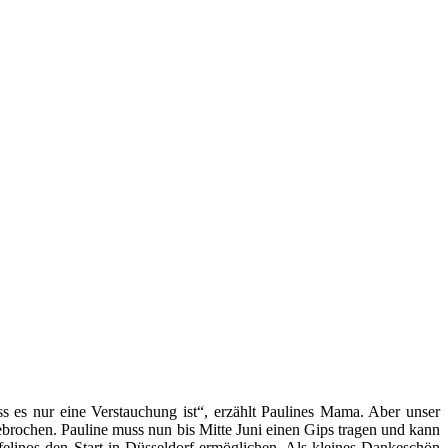
 es nur eine Verstauchung ist“, erzählt Paulines Mama. Aber unser
brochen. Pauline muss nun bis Mitte Juni einen Gips tragen und kann
felinos den Start in Düsseldorf ermöglichen. Als kleines Dankeschön