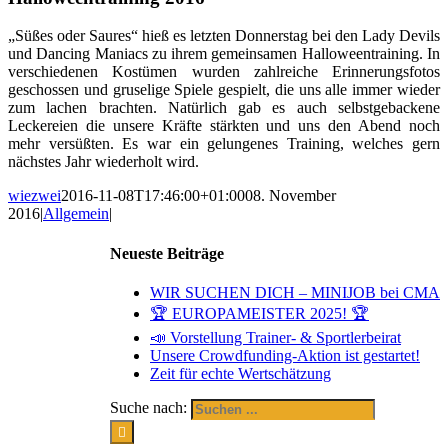
„Süßes oder Saures“ hieß es letzten Donnerstag bei den Lady Devils
und Dancing Maniacs zu ihrem gemeinsamen Halloweentraining. In
verschiedenen Kostümen wurden zahlreiche Erinnerungsfotos
geschossen und gruselige Spiele gespielt, die uns alle immer wieder
zum lachen brachten. Natürlich gab es auch selbstgebackene
Leckereien die unsere Kräfte stärkten und uns den Abend noch
mehr versüßten. Es war ein gelungenes Training, welches gern
nächstes Jahr wiederholt wird.
wiezwei
2016-11-08T17:46:00+01:00
08. November
2016
|
Allgemein
|
Neueste Beiträge
WIR SUCHEN DICH – MINIJOB bei CMA
🏆 EUROPAMEISTER 2025! 🏆
📣 Vorstellung Trainer- & Sportlerbeirat
Unsere Crowdfunding-Aktion ist gestartet!
Zeit für echte Wertschätzung
Suche nach: