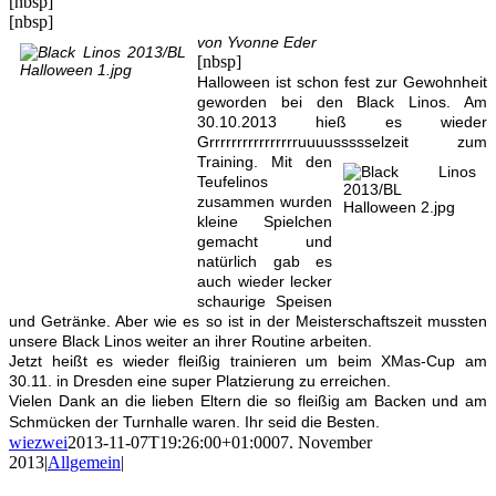
[nbsp]
[nbsp]
von Yvonne Eder
[nbsp]
Halloween ist schon fest zur Gewohnheit
geworden bei den Black Linos. Am
30.10.2013 hieß es wieder
Grrrrrrrrrrrrrrrruuuussssselzeit zu
m
Training. Mit den
Teufelinos
zusammen wurden
kleine Spielchen
gemacht und
natürlich gab es
auch wieder lecker
schaurige Speisen
und Getränke. Aber wie es so ist in der Meisterschaftszeit mussten
unsere Black Linos weiter an ihrer Routine arbeiten.
Jetzt heißt es wieder fleißig trainieren um beim XMas-Cup am
30.11. in Dresden eine super Platzierung zu erreichen.
Vielen Dank an die lieben Eltern die so flei
ßig am Backen und am
Schmücken der T
urnhalle waren. Ihr seid die Besten.
wiezwei
2013-11-07T19:26:00+01:00
07. November
2013
|
Allgemein
|