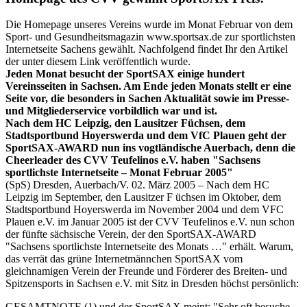
Die Homepage unseres Vereins wurde im Monat Februar von dem
Sport- und Gesundheitsmagazin www.sportsax.de zur sportlichsten
Internetseite Sachens gewählt. Nachfolgend findet Ihr den Artikel
der unter diesem Link veröffentlich wurde.
Jeden Monat besucht der SportSAX einige hundert
Vereinsseiten in Sachsen. Am Ende jeden Monats stellt er eine
Seite vor, die besonders in Sachen Aktualität sowie im Presse-
und Mitgliederservice vorbildlich war und ist.
Nach dem HC Leipzig, den Lausitzer Füchsen, dem
Stadtsportbund Hoyerswerda und dem VfC Plauen geht der
SportSAX-AWARD nun ins vogtländische Auerbach, denn die
Cheerleader des CVV Teufelinos e.V. haben "Sachsens
sportlichste Internetseite – Monat Februar 2005"
(SpS) Dresden, Auerbach/V. 02. März 2005 – Nach dem HC
Leipzig im September, den Lausitzer F üchsen im Oktober, dem
Stadtsportbund Hoyerswerda im November 2004 und dem VFC
Plauen e.V. im Januar 2005 ist der CVV Teufelinos e.V. nun schon
der fünfte sächsische Verein, der den SportSAX-AWARD
"Sachsens sportlichste Internetseite des Monats …" erhält. Warum,
das verrät das grüne Internetmännchen SportSAX vom
gleichnamigen Verein der Freunde und Förderer des Breiten- und
Spitzensports in Sachsen e.V. mit Sitz in Dresden höchst persönlich:
GESAMTNOTE (1) und der SportSAX meint: "Sehr oft besuche