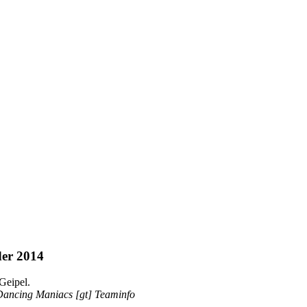
er 2014
Geipel.
 Dancing Maniacs [gt] Teaminfo