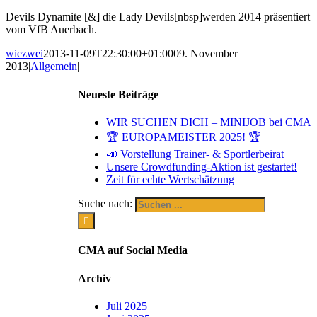
Devils Dynamite [&] die Lady Devils[nbsp]werden 2014 präsentiert
vom VfB Auerbach.
wiezwei
2013-11-09T22:30:00+01:00
09. November
2013
|
Allgemein
|
Neueste Beiträge
WIR SUCHEN DICH – MINIJOB bei CMA
🏆 EUROPAMEISTER 2025! 🏆
📣 Vorstellung Trainer- & Sportlerbeirat
Unsere Crowdfunding-Aktion ist gestartet!
Zeit für echte Wertschätzung
Suche nach:
CMA auf Social Media
Archiv
Juli 2025