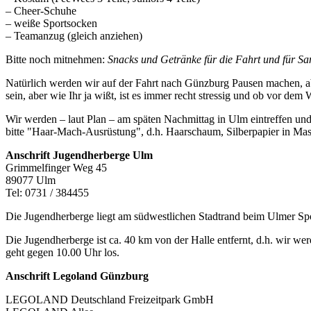
– Cheer-Schuhe
– weiße Sportsocken
– Teamanzug (gleich anziehen)
Bitte noch mitnehmen:
Snacks und Getränke für die Fahrt und für S
Natürlich werden wir auf der Fahrt nach Günzburg Pausen machen, aber
sein, aber wie Ihr ja wißt, ist es immer recht stressig und ob vor de
Wir werden – laut Plan – am späten Nachmittag in Ulm eintreffen un
bitte "Haar-Mach-Ausrüstung", d.h. Haarschaum, Silberpapier in Ma
Anschrift Jugendherberge Ulm
Grimmelfinger Weg 45
89077 Ulm
Tel: 0731 / 384455
Die Jugendherberge liegt am südwestlichen Stadtrand beim Ulmer Spo
Die Jugendherberge ist ca. 40 km von der Halle entfernt, d.h. wir 
geht gegen 10.00 Uhr los.
Anschrift Legoland Günzburg
LEGOLAND Deutschland Freizeitpark GmbH