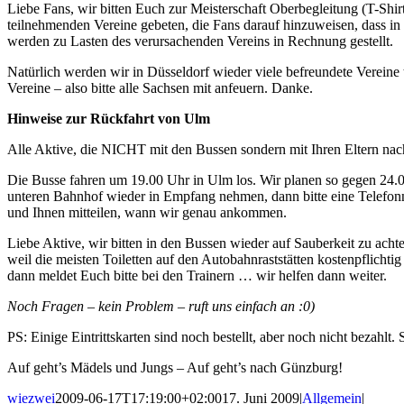
Liebe Fans, wir bitten Euch zur Meisterschaft Oberbegleitung (T-Shirt
teilnehmenden Vereine gebeten, die Fans darauf hinzuweisen, dass in 
werden zu Lasten des verursachenden Vereins in Rechnung gestellt.
Natürlich werden wir in Düsseldorf wieder viele befreundete Vereine t
Vereine – also bitte alle Sachsen mit anfeuern. Danke.
Hinweise zur Rückfahrt von Ulm
Alle Aktive, die NICHT mit den Bussen sondern mit Ihren Eltern nac
Die Busse fahren um 19.00 Uhr in Ulm los. Wir planen so gegen 24.00 
unteren Bahnhof wieder in Empfang nehmen, dann bitte eine Telefonn
und Ihnen mitteilen, wann wir genau ankommen.
Liebe Aktive, wir bitten in den Bussen wieder auf Sauberkeit zu ach
weil die meisten Toiletten auf den Autobahnraststätten kostenpflichti
dann meldet Euch bitte bei den Trainern … wir helfen dann weiter.
Noch Fragen – kein Problem – ruft uns einfach an :0)
PS: Einige Eintrittskarten sind noch bestellt, aber noch nicht bezahlt.
Auf geht’s Mädels und Jungs – Auf geht’s nach Günzburg!
wiezwei
2009-06-17T17:19:00+02:00
17. Juni 2009
|
Allgemein
|