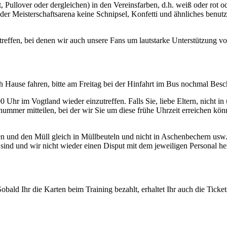
, Pullover oder dergleichen) in den Vereinsfarben, d.h. weiß oder rot o
der Meisterschaftsarena keine Schnipsel, Konfetti und ähnliches benut
reffen, bei denen wir auch unsere Fans um lautstarke Unterstützung von 
h Hause fahren, bitte am Freitag bei der Hinfahrt im Bus nochmal Besc
Uhr im Vogtland wieder einzutreffen. Falls Sie, liebe Eltern, nicht i
ummer mitteilen, bei der wir Sie um diese frühe Uhrzeit erreichen k
ten und den Müll gleich in Müllbeuteln und nicht in Aschenbechern usw
g sind und wir nicht wieder einen Disput mit dem jeweiligen Personal h
 Sobald Ihr die Karten beim Training bezahlt, erhaltet Ihr auch die Tick