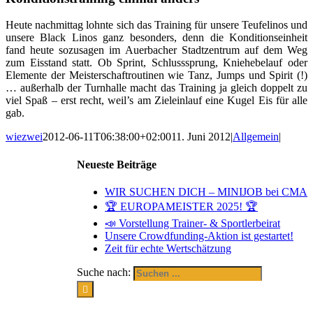
Heute nachmittag lohnte sich das Training für unsere Teufelinos und
unsere Black Linos ganz besonders, denn die Konditionseinheit
fand heute sozusagen im Auerbacher Stadtzentrum auf dem Weg
zum Eisstand statt. Ob Sprint, Schlusssprung, Kniehebelauf oder
Elemente der Meisterschaftroutinen wie Tanz, Jumps und Spirit (!)
… außerhalb der Turnhalle macht das Training ja gleich doppelt zu
viel Spaß – erst recht, weil’s am Zieleinlauf eine Kugel Eis für alle
gab.
wiezwei
2012-06-11T06:38:00+02:00
11. Juni 2012
|
Allgemein
|
Neueste Beiträge
WIR SUCHEN DICH – MINIJOB bei CMA
🏆 EUROPAMEISTER 2025! 🏆
📣 Vorstellung Trainer- & Sportlerbeirat
Unsere Crowdfunding-Aktion ist gestartet!
Zeit für echte Wertschätzung
Suche nach: