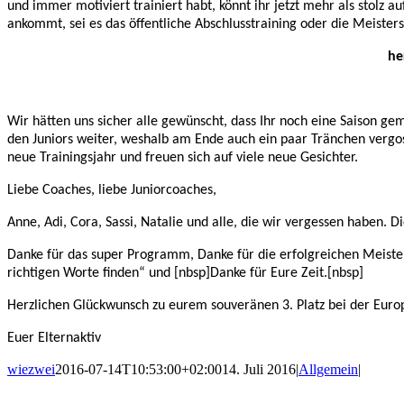
und immer motiviert trainiert habt, könnt ihr jetzt mehr als stolz a
ankommt, sei es das öffentliche Abschlusstraining oder die Meisters
he
Wir hätten uns sicher alle gewünscht, dass Ihr noch eine Saison ge
den Juniors weiter, weshalb am Ende auch ein paar Tränchen vergosse
neue Trainingsjahr und freuen sich auf viele neue Gesichter.
Liebe Coaches, liebe Juniorcoaches,
Anne, Adi, Cora, Sassi, Natalie und alle, die wir vergessen haben.
Danke für das super Programm, Danke für die erfolgreichen Meister
richtigen Worte finden“ und [nbsp]
Danke für Eure Zeit.
[nbsp]
Herzlichen Glückwunsch zu eurem souveränen 3. Platz bei der Europ
Euer Elternaktiv
wiezwei
2016-07-14T10:53:00+02:00
14. Juli 2016
|
Allgemein
|