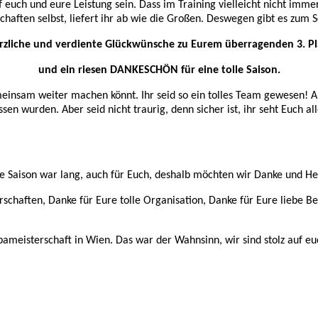
uf euch und eure Leistung sein. Dass im Training vielleicht nicht imm
chaften selbst, liefert ihr ab wie die Großen. Deswegen gibt es zum 
rzliche und verdiente Glückwünsche zu Eurem überragenden 3. Pl
und ein riesen DANKESCHÖN für eine tolle Saison.
meinsam weiter machen könnt. Ihr seid so ein tolles Team gewesen! Ab
n wurden. Aber seid nicht traurig, denn sicher ist, ihr seht Euch al
 Die Saison war lang, auch für Euch, deshalb möchten wir Danke und 
schaften, Danke für Eure tolle Organisation, Danke für Eure liebe B
ameisterschaft in Wien. Das war der Wahnsinn, wir sind stolz auf e