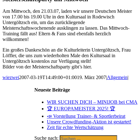
Am Mittwoch, den 21.03.07, laden wir unsere Deutschen Meister
von 17.00 bis 19.00 Uhr in den Kultursaal in Rodewisch
Untergöltzsch ein, um das zurückliegende
Meisterschaftswochenende ausklingen zu lassen. Das Mittwoch-
Training fällt aus! Eltern & Fans sind ebenfalls herzlich
willkommen!
Ein großes Dankeschön an die Kulturleiterin Untergöltzsch, Frau
Löffler, die uns zum wiederholten Male den Kultursaal in
Untergöltzsch kostenlos zur Verfügung stellt!
Bilder von der Meisterschaftsparty gibt’s
hier.
wiezwei
2007-03-19T14:49:00+01:00
19. März 2007
|
Allgemein
|
Neueste Beiträge
WIR SUCHEN DICH – MINIJOB bei CMA
🏆 EUROPAMEISTER 2025! 🏆
📣 Vorstellung Trainer- & Sportlerbeirat
Unsere Crowdfunding-Aktion ist gestartet!
Zeit für echte Wertschätzung
Suche nach: