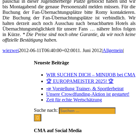
pauschal in dieser Jugendherberge Plätze geblockt haben und wir
bis Montagabend die genaue Personenzahl melden müssen. Für die
Buchung der Fan-Übernachtungsplätze bitte Romy kontaktieren.
Die Buchung der Fan-Übernachtungsplätze ist verbindlich. Wir
halten derzeit auch noch Ausschau nach benachbarten Hotels als
Übernachtungsmöglichkeit für unsere Fans … nähere Infos folgen
in Kürze.
* Die Preise sind noch ohne Garantie, da wir noch keine
offizielle Bestätigung haben.
wiezwei
2012-06-11T06:40:00+02:00
11. Juni 2012
|
Allgemein
|
Neueste Beiträge
WIR SUCHEN DICH – MINIJOB bei CMA
🏆 EUROPAMEISTER 2025! 🏆
📣 Vorstellung Trainer- & Sportlerbeirat
Unsere Crowdfunding-Aktion ist gestartet!
Zeit für echte Wertschätzung
Suche nach:
CMA auf Social Media