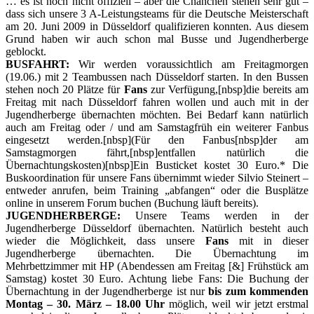
… es ist noch nicht offiziell – aber die Chanchen stehen sehr gut –
dass sich unsere 3 A-Leistungsteams für die Deutsche Meisterschaft
am 20. Juni 2009 in Düsseldorf qualifizieren konnten. Aus diesem
Grund haben wir auch schon mal Busse und Jugendherberge
geblockt.
BUSFAHRT:
Wir werden voraussichtlich am Freitagmorgen
(19.06.) mit 2 Teambussen nach Düsseldorf starten. In den Bussen
stehen noch 20 Plätze für
Fans
zur Verfügung,[nbsp]die bereits am
Freitag mit nach Düsseldorf fahren wollen und auch mit in der
Jugendherberge übernachten möchten. Bei Bedarf kann natürlich
auch am Freitag oder / und am Samstagfrüh ein weiterer Fanbus
eingesetzt werden.[nbsp](Für den Fanbus[nbsp]der am
Samstagmorgen fährt,[nbsp]entfallen natürlich die
Übernachtungskosten)[nbsp]Ein Busticket kostet 30 Euro.* Die
Buskoordination für unsere Fans übernimmt wieder Silvio Steinert –
entweder anrufen, beim Training „abfangen“ oder die Busplätze
online in unserem Forum buchen (Buchung läuft bereits).
JUGENDHERBERGE:
Unsere Teams werden in der
Jugendherberge Düsseldorf übernachten. Natürlich besteht auch
wieder die Möglichkeit, dass unsere
Fans
mit in dieser
Jugendherberge übernachten. Die Übernachtung im
Mehrbettzimmer mit HP (Abendessen am Freitag [&] Frühstück am
Samstag) kostet 30 Euro. Achtung liebe Fans: Die Buchung der
Übernachtung in der Jugendherberge ist nur
bis zum kommenden
Montag – 30. März – 18.00 Uhr
möglich, weil wir jetzt erstmal