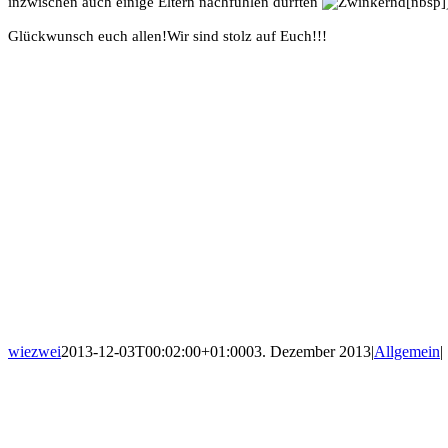
inzwischen auch einige Eltern nachfühlen durften
[nbsp]
Glückwunsch euch allen!
Wir sind stolz auf Euch!!!
wiezwei
2013-12-03T00:02:00+01:00
03. Dezember 2013
|
Allgemein
|