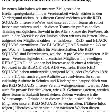
Im neuen Jahr haben wir uns zum Ziel gestzt, den
Breitensportgedanken in der Vereinsarbeit wieder stärker in den
Vordergrund rücken. Aus diesem Grund möchten wir die RED
SQUADS unseres PeeWee- und unseres Junior-Teams ab sofort
besser unterstützen und auch diesen Teams ein professionelles
Training ermöglichen. Sowohl in der Alters-klasse der PeeWees, als
auch in der Altersklasse der Juniors haben wir uns im letzten Jahr –
aufgrund der Mitgliederzahlen – entschlossen, RED- und BLACK-
SQUADS einzuführen. Die BLACK-SQUADS trainieren 2-3 mal
pro Woche – hauptsächlich für Meisterschaften. Die RED
SQUADS sind Freizeitteams, welche 1x pro Woche trainieren. Alle
neuen Vereinsmitglieder sind zunächst Mitglieder im jeweiligen
RED SQUAD und können bei Interesse nach einer 4 wöchigen
Probezeit in die BLACK SQUADS wechseln. Beide RED-
SQUADS haben mittlerweile genügend Mitglieder (PeeWees 18 &
Juniors 11), um auch eigene Auftritte zu absolvieren. So sollen
zukünftig Auftritte in Schulen und Kindergärten hauptsächlich von
den RED SQUADS unseres Vereins wahrgenommen werden. Aber
auch für private Feierlichkeiten, wie z.B. Geburtstagsfeiern, werden
diese Teams in Zukunft bereit stehen. Zudem werden wir die
Wintercamps in Grünheide in diesem Jahr hauptsächlich für die
Mitglieder unserer RED SQUADS zu veranstalten. (Nähere Infos
folgen.) Überdies werden wir in den nächsten Wochen diesen