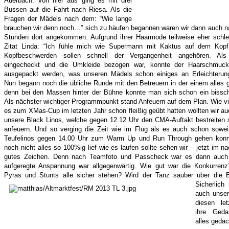
Auerbach. Von hier aus ging es mit drei
Bussen auf die Fahrt nach Riesa.
Als die
Fragen der Mädels nach dem: “Wie lange
brauchen wir denn noch…” sich zu häufen begannen waren wir dann auch n
Stunden dort angekommen. Aufgrund ihrer Haarmode teilweise eher schlec
Zitat Linda: “Ich fühle mich wie Supermann mit Kaktus auf dem Kop
Kopfbeschwerden sollen schnell der Vergangenheit angehören. Als
eingecheckt und die Umkleide bezogen war, konnte der Haarschmuc
ausgepackt werden, was unseren Mädels schon einiges an Erleichterung
Nun begann noch die übliche Runde mit den Betreuern in der einem alles 
denn bei den Massen hinter der Bühne konnte man sich schon ein bissch
Als nächster wichtiger Programmpunkt stand Anfeuern auf dem Plan. Wie vi
es zum XMas-Cup im letzten Jahr schon fleißig geübt hatten wollten wir a
unsere Black Linos, welche gegen 12.12 Uhr den CMA-Auftakt bestreiten so
anfeuern. Und so verging die Zeit wie im Flug als es auch schon sowei
Teufelinos gegen 14.00 Uhr zum Warm Up und Run Through gehen konnt
noch nicht alles so 100%ig lief wie es laufen sollte sehen wir – jetzt im na
gutes Zeichen. Denn nach Teamfoto und Passcheck war es dann auch
aufgeregte Anspannung war allgegenwärtig. Wie gut war die Konkurren
Pyras und Stunts alle sicher stehen? Wird der Tanz sauber über die
Sicherli
ch 
auch unse
diesen le
ihre Ged
alles gedac