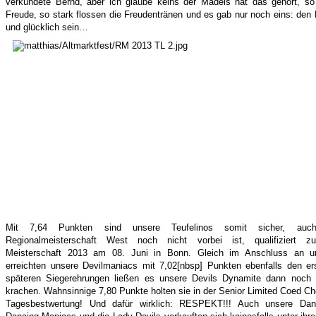
verkündete Bernd, aber ich glaube keins der Mädels hat das gehört, so
Freude, so stark flossen die Freudentränen und es gab nur noch eins: den
und glücklich sein…
Mit 7,64 Punkten sind unsere Teufelinos somit sicher, au
Regionalmeisterschaft West noch nicht vorbei ist, qualifiziert z
Meisterschaft 2013 am 08. Juni in Bonn.
Gleich im Anschluss an un
erreichten unsere Devilmaniacs mit 7,02[nbsp] Punkten ebenfalls den er
späteren Siegerehrungen ließen es unsere Devils Dynamite dann noch e
krachen. Wahnsinnige 7,80 Punkte holten sie in der Senior Limited Coed Ch
Tagesbestwertung! Und dafür wirklich: RESPEKT!!!
Auch unsere Dan