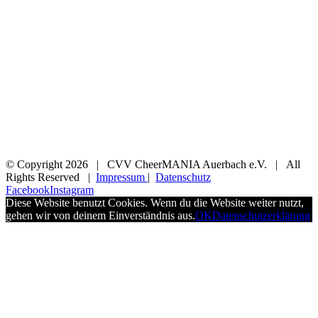
© Copyright
2026 | CVV CheerMANIA Auerbach e.V. | All
Rights Reserved |
Impressum
|
Datenschutz
Facebook
Instagram
Diese Website benutzt Cookies. Wenn du die Website weiter nutzt,
gehen wir von deinem Einverständnis aus.
OK
Datenschutzerklärung