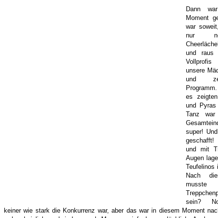
Dann war
Moment g
war soweit
nur n
Cheerläch
und raus 
Vollprof
unsere Mäd
und ze
Programm.
es zeigten
und Pyras
Tanz war 
Gesamtei
super! Un
geschafft!
und mit T
Augen lage
Teufelinos
Nach dies
musste
Treppche
sein? N
keiner wie stark die Konkurrenz war, aber das war in diesem Moment nach