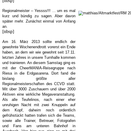
[nbsp]
Regionalmeister – Yessss!!! … um es mal
kurz und bündig zu sagen. Aber davon
später mehr. Zunächst einmal von Anfang
an.
[nbsp]
Am 16. März 2013 sollte endlich der
gewohnte Wochenendtrott vorerst ein Ende
haben, an dem wir wie gewohnt seit 17.11.
letzten Jahres in unsere Turnhalle kommen
und trainieren. An diesem Samstag ging es
mit der CheerMANIA-Reisegruppe nach
Riesa in die Erdgasarena. Dort fand die
bislang größte aller
Regionalmeisterschaften des CCVD statt.
Mit über 3000 Zuschauern und über 2000
Aktiven eine wirkliche Megaveranstaltung.
Als alle Teufelinos, nach einer eher
unruhigen Nacht mit zwei Knuppeln auf
dem Kopf, daheim noch ordentlich
gefrühstückt hatten trafen sich die Teams,
sowie alle Trainer, Betreuer, Fotografen
und Fans am unteren Bahnhof in