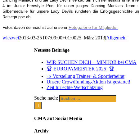
Dancing Maniacs und die Lady Devils verkauften sich keinesfalls unter ihr
4 im Junior Freestyle Pom für unser junges Dancing Maniacs Team un
Silbermedaille für unsere Lady Devils rundeten die Erfolgsgeschichte un
Reisegruppe ab.
Fotogalerie für Mitglieder
Fotos davon demnächst auf unserer
wiezwei
2013-03-25T07:09:00+01:00
25. März 2013
|
Allgemein
|
Neueste Beiträge
WIR SUCHEN DICH – MINIJOB bei CMA
🏆 EUROPAMEISTER 2025! 🏆
📣 Vorstellung Trainer- & Sportlerbeirat
Unsere Crowdfunding-Aktion ist gestartet!
Zeit für echte Wertschätzung
Suche nach:
CMA auf Social Media
Archiv