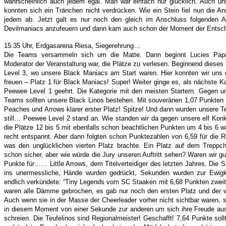
wahrscheinlich auch jedem egal. Man war einfach nur glücklich. Auch u
konnten sich ein Tränchen nicht verdrücken. Wie ein Stein fiel nun die 
jedem ab. Jetzt galt es nur noch den gleich im Anschluss folgenden Auf
Devilmaniacs anzufeuern und dann kam auch schon der Moment der Entsc
15.35 Uhr, Erdgasarena Riesa, Siegerehrung…
Die Teams versammeln sich um die Matte. Dann beginnt Lucies Papa
Moderator der Veranstaltung war, die Plätze zu verlesen. Beginnend dieses
Level 3, wo unsere Black Maniacs am Start waren. Hier konnten wir uns 
freuen – Platz 1 für Black Maniacs! Super! Weiter ginge es, als nächste K
Peewee Level 1 geehrt. Die Kategorie mit den meisten Startern. Gegen un
Teams sollten unsere Black Linos bestehen. Mit souveränen 1,07 Punkten 
Peaches und Arrows klarer erster Platz! Spitze! Und dann wurden unsere T
still… Peewee Level 2 stand an. Wie standen wir da gegen unsere elf Kon
die Plätze 12 bis 5 mit ebenfalls schon beachtlichen Punkten um 4 bis 6 w
recht entspannt. Aber dann folgten schon Punktezahlen von 6,59 für die 
was den unglücklichen vierten Platz brachte. Ein Platz auf dem Treppc
schon sicher, aber wie würde die Jury unseren Auftritt sehen? Waren wir g
Punkte für…… Little Arrows, dem Titelverteidiger des letzten Jahres. Die 
ins unermessliche, Hände wurden gedrückt, Sekunden wurden zur Ewigk
endlich verkündete: “Tiny Legends vom SC Staaken mit 6,68 Punkten zweit
waren alle Dämme gebrochen, es gab nur noch den ersten Platz und der wa
Auch wenn sie in der Masse der Cheerleader vorher nicht sichtbar waren, 
in diesem Moment von einer Sekunde zur anderen um sich ihre Freude au
schreien. Die Teufelinos sind Regionalmeister! Geschafft! 7,64 Punkte soll