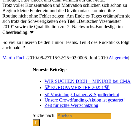
Trotz voller Konzentration und Motivation schlichen sich schon zu
Beginn kleine Fehler ein und die Devilmaniacs konnten ihre
Routine nicht ohne Fehler zeigen. Am Ende es Tages erkämpften sie
sich trotz der Schwierigkeiten den Titel „Deutscher Vizemeister
2019“ sowie die Qualifikation zur 2. Nachwuchs-Bundesliga im
Cheerleading.
❤
So viel zu unseren beiden Junior-Teams. Teil 3 des Rückblicks folgt
auch bald.
?
Martin Fuchs
2019-08-27T15:32:25+02:00
05. Juni 2019
|
Allgemein
|
Neueste Beiträge
WIR SUCHEN DICH – MINIJOB bei CMA
🏆 EUROPAMEISTER 2025! 🏆
📣 Vorstellung Trainer- & Sportlerbeirat
Unsere Crowdfunding-Aktion ist gestartet!
Zeit für echte Wertschätzung
Suche nach: