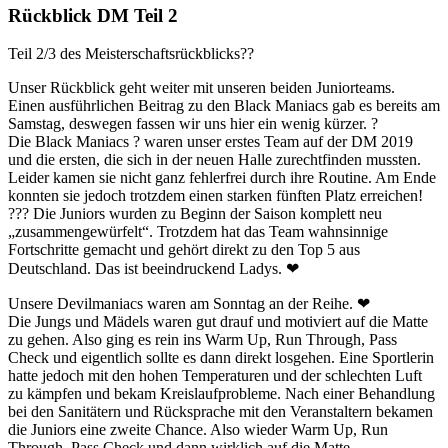
Rückblick DM Teil 2
Teil 2/3 des Meisterschaftsrückblicks
?
?
Unser Rückblick geht weiter mit unseren beiden Juniorteams.
Einen ausführlichen Beitrag zu den Black Maniacs gab es bereits am
Samstag, deswegen fassen wir uns hier ein wenig kürzer.
?
Die Black Maniacs
?
waren unser erstes Team auf der DM 2019
und die ersten, die sich in der neuen Halle zurechtfinden mussten.
Leider kamen sie nicht ganz fehlerfrei durch ihre Routine. Am Ende
konnten sie jedoch trotzdem einen starken fünften Platz err
eichen!
??
?
Die Juniors wurden zu Beginn der Saison komplett neu
„zusammengewürfelt“. Trotzdem hat das Team wahnsinnige
Fortschritte gemacht und gehört direkt zu den Top 5 aus
Deutschland. Das ist beeindruckend Ladys.
❤
Unsere Devilmaniacs waren am Sonntag an der Reihe.
❤
Die Jungs und Mädels waren gut drauf und motiviert auf die Matte
zu gehen. Also ging es rein ins Warm Up, Run Through, Pass
Check und eigentlich sollte es dann direkt losgehen. Eine Sportlerin
hatte jedoch mit den hohen Temperaturen und der schlechten Luft
zu kämpfen und bekam Kreislaufprobleme. Nach einer Behandlung
bei den Sanitätern und Rücksprache mit den Veranstaltern bekamen
die Juniors eine zweite Chance. Also wieder Warm Up, Run
Through, Pass Check und dann wirklich auf die Matte.