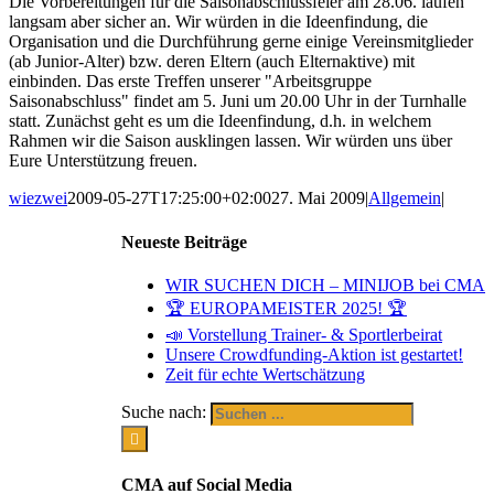
Die Vorbereitungen für die Saisonabschlussfeier am 28.06. laufen
langsam aber sicher an. Wir würden in die Ideenfindung, die
Organisation und die Durchführung gerne einige Vereinsmitglieder
(ab Junior-Alter) bzw. deren Eltern (auch Elternaktive) mit
einbinden. Das erste Treffen unserer "Arbeitsgruppe
Saisonabschluss" findet am 5. Juni um 20.00 Uhr in der Turnhalle
statt. Zunächst geht es um die Ideenfindung, d.h. in welchem
Rahmen wir die Saison ausklingen lassen. Wir würden uns über
Eure Unterstützung freuen.
wiezwei
2009-05-27T17:25:00+02:00
27. Mai 2009
|
Allgemein
|
Neueste Beiträge
WIR SUCHEN DICH – MINIJOB bei CMA
🏆 EUROPAMEISTER 2025! 🏆
📣 Vorstellung Trainer- & Sportlerbeirat
Unsere Crowdfunding-Aktion ist gestartet!
Zeit für echte Wertschätzung
Suche nach:
CMA auf Social Media