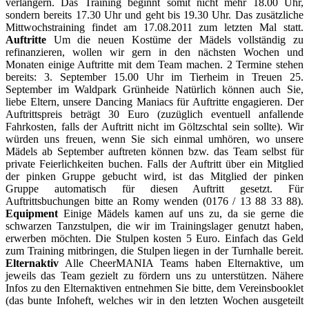
verlängern. Das Training beginnt somit nicht mehr 18.00 Uhr,
sondern bereits 17.30 Uhr und geht bis 19.30 Uhr. Das zusätzliche
Mittwochstraining findet am 17.08.2011 zum letzten Mal statt.
Auftritte
Um die neuen Kostüme der Mädels vollständig zu
refinanzieren, wollen wir gern in den nächsten Wochen und
Monaten einige Auftritte mit dem Team machen. 2 Termine stehen
bereits: 3. September 15.00 Uhr im Tierheim in Treuen 25.
September im Waldpark Grünheide Natürlich können auch Sie,
liebe Eltern, unsere Dancing Maniacs für Auftritte engagieren. Der
Auftrittspreis beträgt 30 Euro (zuzüglich eventuell anfallende
Fahrkosten, falls der Auftritt nicht im Göltzschtal sein sollte). Wir
würden uns freuen, wenn Sie sich einmal umhören, wo unsere
Mädels ab September auftreten können bzw. das Team selbst für
private Feierlichkeiten buchen. Falls der Auftritt über ein Mitglied
der pinken Gruppe gebucht wird, ist das Mitglied der pinken
Gruppe automatisch für diesen Auftritt gesetzt. Für
Auftrittsbuchungen bitte an Romy wenden (0176 / 13 88 33 88).
Equipment
Einige Mädels kamen auf uns zu, da sie gerne die
schwarzen Tanzstulpen, die wir im Trainingslager genutzt haben,
erwerben möchten. Die Stulpen kosten 5 Euro. Einfach das Geld
zum Training mitbringen, die Stulpen liegen in der Turnhalle bereit.
Elternaktiv
Alle CheerMANIA Teams haben Elternaktive, um
jeweils das Team gezielt zu fördern uns zu unterstützen. Nähere
Infos zu den Elternaktiven entnehmen Sie bitte, dem Vereinsbooklet
(das bunte Infoheft, welches wir in den letzten Wochen ausgeteilt