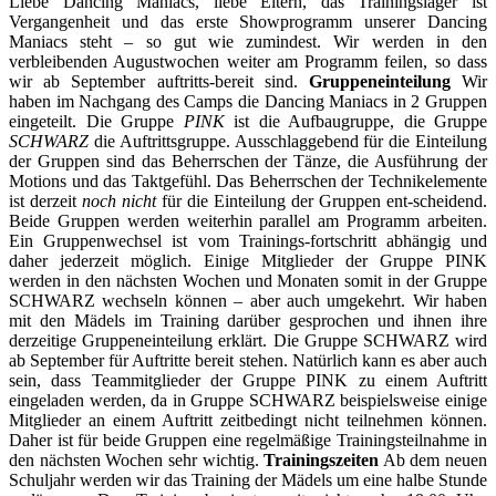
Liebe Dancing Maniacs, liebe Eltern, das Trainingslager ist
Vergangenheit und das erste Showprogramm unserer Dancing
Maniacs steht – so gut wie zumindest. Wir werden in den
verbleibenden Augustwochen weiter am Programm feilen, so dass
wir ab September auftritts-bereit sind.
Gruppeneinteilung
Wir
haben im Nachgang des Camps die Dancing Maniacs in 2 Gruppen
eingeteilt. Die Gruppe
PINK
ist die Aufbaugruppe, die Gruppe
SCHWARZ
die Auftrittsgruppe. Ausschlaggebend für die Einteilung
der Gruppen sind das Beherrschen der Tänze, die Ausführung der
Motions und das Taktgefühl. Das Beherrschen der Technikelemente
ist derzeit
noch nicht
für die Einteilung der Gruppen ent-scheidend.
Beide Gruppen werden weiterhin parallel am Programm arbeiten.
Ein Gruppenwechsel ist vom Trainings-fortschritt abhängig und
daher jederzeit möglich. Einige Mitglieder der Gruppe PINK
werden in den nächsten Wochen und Monaten somit in der Gruppe
SCHWARZ wechseln können – aber auch umgekehrt. Wir haben
mit den Mädels im Training darüber gesprochen und ihnen ihre
derzeitige Gruppeneinteilung erklärt. Die Gruppe SCHWARZ wird
ab September für Auftritte bereit stehen. Natürlich kann es aber auch
sein, dass Teammitglieder der Gruppe PINK zu einem Auftritt
eingeladen werden, da in Gruppe SCHWARZ beispielsweise einige
Mitglieder an einem Auftritt zeitbedingt nicht teilnehmen können.
Daher ist für beide Gruppen eine regelmäßige Trainingsteilnahme in
den nächsten Wochen sehr wichtig.
Trainingszeiten
Ab dem neuen
Schuljahr werden wir das Training der Mädels um eine halbe Stunde