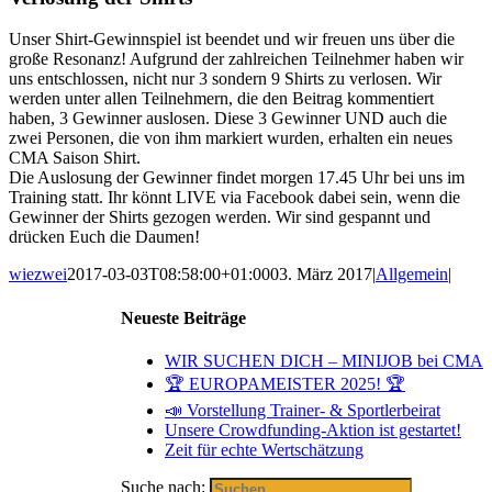
Unser Shirt-Gewinnspiel ist beendet und wir freuen uns über die
große Resonanz! Aufgrund der zahlreichen Teilnehmer haben wir
uns entschlossen, nicht nur 3 sondern 9 Shirts zu verlosen. Wir
werden unter allen Teilnehmern, die den Beitrag kommentiert
haben, 3 Gewinner auslosen. Diese 3 Gewinner UND auch die
zwei Personen, die von ihm markiert wurden, erhalten ein neues
CMA Saison Shirt.
Die Auslosung der Gewinner findet morgen 17.45 Uhr bei uns im
Training statt. Ihr könnt LIVE via Facebook dabei sein, wenn die
Gewinner der Shirts gezogen werden. Wir sind gespannt und
drücken Euch die Daumen!
wiezwei
2017-03-03T08:58:00+01:00
03. März 2017
|
Allgemein
|
Neueste Beiträge
WIR SUCHEN DICH – MINIJOB bei CMA
🏆 EUROPAMEISTER 2025! 🏆
📣 Vorstellung Trainer- & Sportlerbeirat
Unsere Crowdfunding-Aktion ist gestartet!
Zeit für echte Wertschätzung
Suche nach: