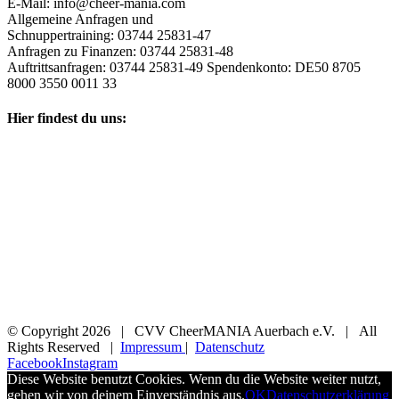
E-Mail: info@cheer-mania.com
Allgemeine Anfragen und
Schnuppertraining: 03744 25831-47
Anfragen zu Finanzen: 03744 25831-48
Auftrittsanfragen: 03744 25831-49 Spendenkonto: DE50 8705
8000 3550 0011 33
Hier findest du uns:
© Copyright
2026 | CVV CheerMANIA Auerbach e.V. | All
Rights Reserved |
Impressum
|
Datenschutz
Facebook
Instagram
Diese Website benutzt Cookies. Wenn du die Website weiter nutzt,
gehen wir von deinem Einverständnis aus.
OK
Datenschutzerklärung