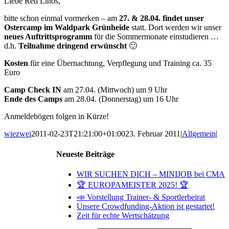
Liebe Red Linos,
bitte schon einmal vormerken – am
27. & 28.04. findet unser
Ostercamp im Waldpark Grünheide
statt. Dort werden wir unser
neues Auftrittsprogramm
für die Sommermonate einstudieren …
d.h.
Teilnahme dringend erwünscht
🙂
Kosten
für eine Übernachtung, Verpflegung und Training ca. 35
Euro
Camp Check IN
am 27.04. (Mittwoch) um 9 Uhr
Ende des Camps
am 28.04. (Donnerstag) um 16 Uhr
Anmeldebögen folgen in Kürze!
wiezwei
2011-02-23T21:21:00+01:00
23. Februar 2011
|
Allgemein
|
Neueste Beiträge
WIR SUCHEN DICH – MINIJOB bei CMA
🏆 EUROPAMEISTER 2025! 🏆
📣 Vorstellung Trainer- & Sportlerbeirat
Unsere Crowdfunding-Aktion ist gestartet!
Zeit für echte Wertschätzung