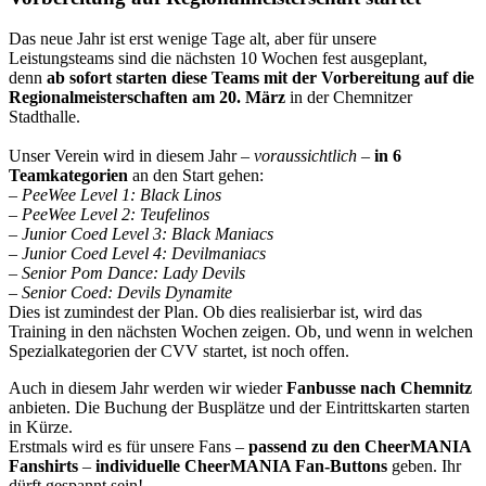
Das neue Jahr ist erst wenige Tage alt, aber für unsere
Leistungsteams sind die nächsten 10 Wochen fest ausgeplant,
denn
ab sofort starten diese Teams mit der Vorbereitung auf die
Regionalmeisterschaften am 20. März
in der Chemnitzer
Stadthalle.
Unser Verein wird in diesem Jahr –
voraussichtlich
–
in 6
Teamkategorien
an den Start gehen:
– PeeWee Level 1: Black Linos
– PeeWee Level 2: Teufelinos
– Junior Coed Level 3: Black Maniacs
– Junior Coed Level 4: Devilmaniacs
– Senior Pom Dance: Lady Devils
– Senior Coed: Devils Dynamite
Dies ist zumindest der Plan. Ob dies realisierbar ist, wird das
Training in den nächsten Wochen zeigen. Ob, und wenn in welchen
Spezialkategorien der CVV startet, ist noch offen.
Auch in diesem Jahr werden wir wieder
Fanbusse nach Chemnitz
anbieten. Die Buchung der Busplätze und der Eintrittskarten starten
in Kürze.
Erstmals wird es für unsere Fans –
passend zu den CheerMANIA
Fanshirts
–
individuelle CheerMANIA Fan-Buttons
geben. Ihr
dürft gespannt sein!