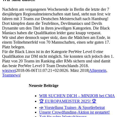
Nachdem am vergangenen Wochenende in Berlin die letzte der 7
diesjährigen Regionalmeisterschaften statt fand, steht nun fest: wir
fahren mit 3 Teams zur Deutschen Meisterschaft nach Hamburg!
Dort kämpfen dann die Teufelinos, Devilmaniacs und Devils
Dynamite um den Titel in ihren jeweiligen Kategorien. Die Black
Maniacs haben die Qualifikation leider ganz knapp verpasst.
Wir sind aber dennoch super stolz, dass die Mädchen am Ende, in
einem Teilnehmerfeld von 70 Mannschaften, einen sehr guten 17.
Platz belegen.
Für die Black Linos ist in der Kategorie PeeWee Level 0 eine
Qualifikation zur DM nicht möglich. Sie konnten sich jedoch den 1.
Platz von 20 Teams im Ranking aller RMs sichern und sind damit
das beste PeeWee Level 0 Team Deutschlands 2018.
wiezwei
2018-06-06T11:07:21+02:00
26. März 2018
|
Allgemein
,
Teamnews
|
Neueste Beiträge
WIR SUCHEN DICH – MINIJOB bei CMA
🏆 EUROPAMEISTER 2025! 🏆
📣 Vorstellung Trainer- & Sportlerbeirat
Unsere Crowdfunding-Aktion ist gestartet!
Zeit für echte Wertschätzung